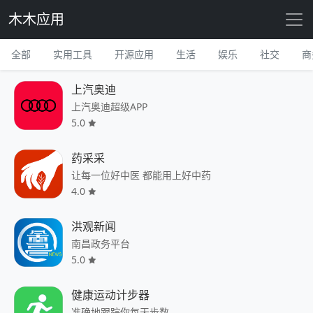
木木应用
全部
实用工具
开源应用
生活
娱乐
社交
商
上汽奥迪
上汽奥迪超级APP
5.0
药采采
让每一位好中医 都能用上好中药
4.0
洪观新闻
南昌政务平台
5.0
健康运动计步器
准确地跟踪你每天步数