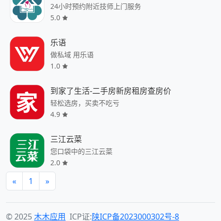
24小时预约附近技师上门服务
5.0
乐语
做私域 用乐语
1.0
到家了生活-二手房新房租房查房价
轻松选房，买卖不吃亏
4.9
三江云菜
您口袋中的三江云菜
2.0
«
1
»
© 2025
木木应用
ICP证:
陕ICP备2023000302号-8