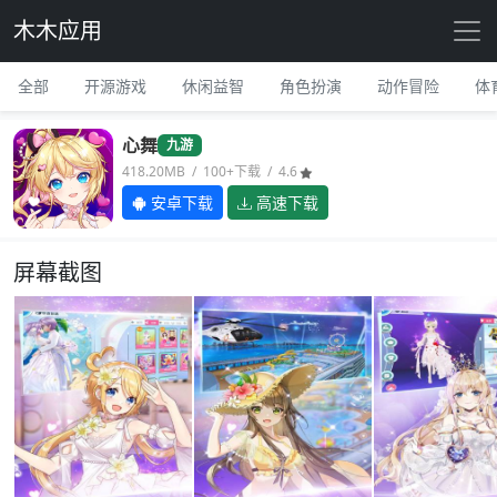
木木应用
全部
开源游戏
休闲益智
角色扮演
动作冒险
体
心舞
九游
418.20MB / 100+下载 / 4.6
安卓下载
高速下载
屏幕截图