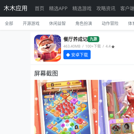
木木应用
首页
精选APP
精选游戏
攻略资讯
客户
全部
开源游戏
休闲益智
角色扮演
动作冒险
体
餐厅养成记
九游
463.40MB / 100+下载 / 4.4
安卓下载
屏幕截图