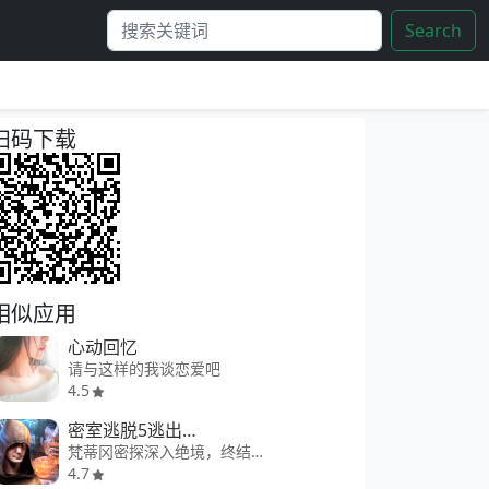
Search
扫码下载
相似应用
心动回忆
请与这样的我谈恋爱吧
4.5
密室逃脱5逃出博物馆
梵蒂冈密探深入绝境，终结审判官的恐怖暴行
4.7