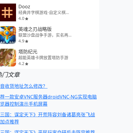
Dooz
经典井字棋游戏-自定义棋盘布局和难度
4.0
英魂之刃战略版
联盟沙盘战争手游，实名再赠钻石大礼
4.9
塔防纪元
超能英雄卡牌放置塔防手游
4.2
热门文章
音收货地址怎么修改？
荐一款安卓VNC服务器droidVNC-NG实现电脑
览器控制演示手机屏幕
三国：谋定天下》开荒阵容刘备诸葛亮张飞战
加点推荐
三国：谋定天下》平民玩家自研反击阵容推荐