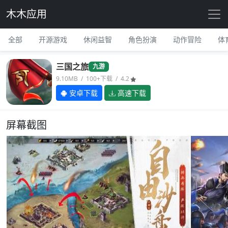
木木应用
全部
开源游戏
休闲益智
角色扮演
动作冒险
体
三国之旅
九游
9.10MB / 100+下载 / 4.2
安卓下载
高速下载
屏幕截图