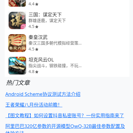
4.4
三国：谋定天下
群雄逐鹿，谋定天下
4.5
秦皇汉武
秦汉三国多朝代模拟经营策略手游
4.5
坦克风云OL
指尖战斗，钢铁碰撞，不玩才怪！
4.8
热门文章
Android Scheme协议测试方法介绍
王者荣耀八月份活动前瞻！
【图文教程】如何设置抖音私密账号？一份实用指南来了
阿里巴巴320亿参数的开源模型QwQ-32B最佳参数配置及