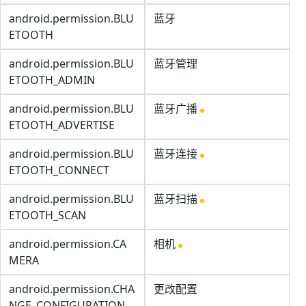
android.permission.BLU
蓝牙
ETOOTH
android.permission.BLU
蓝牙管理
ETOOTH_ADMIN
android.permission.BLU
蓝牙广播
ETOOTH_ADVERTISE
android.permission.BLU
蓝牙连接
ETOOTH_CONNECT
android.permission.BLU
蓝牙扫描
ETOOTH_SCAN
android.permission.CA
相机
MERA
android.permission.CHA
更改配置
NGE_CONFIGURATION