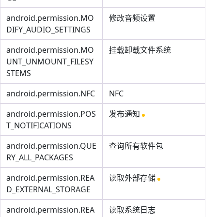
android.permission.MO
修改音频设置
DIFY_AUDIO_SETTINGS
android.permission.MO
挂载卸载文件系统
UNT_UNMOUNT_FILESY
STEMS
android.permission.NFC
NFC
android.permission.POS
发布通知
T_NOTIFICATIONS
android.permission.QUE
查询所有软件包
RY_ALL_PACKAGES
android.permission.REA
读取外部存储
D_EXTERNAL_STORAGE
android.permission.REA
读取系统日志