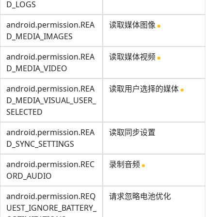
D_LOGS
android.permission.REA
读取媒体图像
D_MEDIA_IMAGES
android.permission.REA
读取媒体视频
D_MEDIA_VIDEO
android.permission.REA
读取用户选择的媒体
D_MEDIA_VISUAL_USER_
SELECTED
android.permission.REA
读取同步设置
D_SYNC_SETTINGS
android.permission.REC
录制音频
ORD_AUDIO
android.permission.REQ
请求忽略电池优化
UEST_IGNORE_BATTERY_