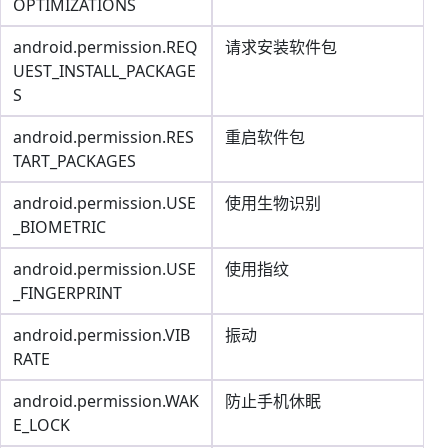
OPTIMIZATIONS
android.permission.REQ
请求安装软件包
UEST_INSTALL_PACKAGE
S
android.permission.RES
重启软件包
TART_PACKAGES
android.permission.USE
使用生物识别
_BIOMETRIC
android.permission.USE
使用指纹
_FINGERPRINT
android.permission.VIB
振动
RATE
android.permission.WAK
防止手机休眠
E_LOCK