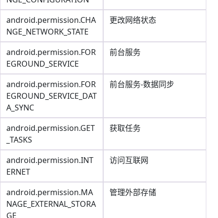
android.permission.CHA
更改网络状态
NGE_NETWORK_STATE
android.permission.FOR
前台服务
EGROUND_SERVICE
android.permission.FOR
前台服务-数据同步
EGROUND_SERVICE_DAT
A_SYNC
android.permission.GET
获取任务
_TASKS
android.permission.INT
访问互联网
ERNET
android.permission.MA
管理外部存储
NAGE_EXTERNAL_STORA
GE