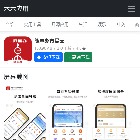
木木应用
全部
实用工具
开源应用
生活
娱乐
社交
商
随申办市民云
160.90MB / 2K+下载 / 4.8
安卓下载
高速下载
屏幕截图