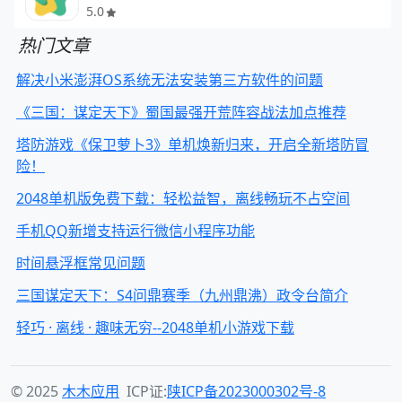
5.0
热门文章
解决小米澎湃OS系统无法安装第三方软件的问题
《三国：谋定天下》蜀国最强开荒阵容战法加点推荐
塔防游戏《保卫萝卜3》单机焕新归来，开启全新塔防冒
险！
2048单机版免费下载：轻松益智，离线畅玩不占空间
手机QQ新增支持运行微信小程序功能
时间悬浮框常见问题
三国谋定天下：S4问鼎赛季（九州鼎沸）政令台简介
轻巧 · 离线 · 趣味无穷--2048单机小游戏下载
© 2025
木木应用
ICP证:
陕ICP备2023000302号-8