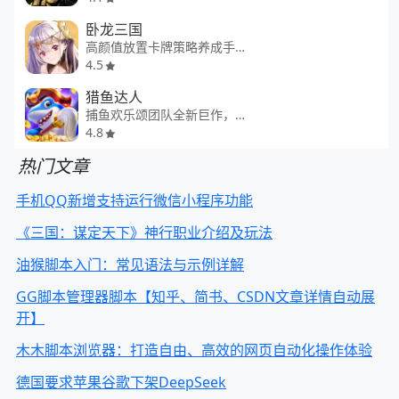
卧龙三国
高颜值放置卡牌策略养成手游
4.5
猎鱼达人
捕鱼欢乐颂团队全新巨作，一炮清空渔场
4.8
热门文章
手机QQ新增支持运行微信小程序功能
《三国：谋定天下》神行职业介绍及玩法
油猴脚本入门：常见语法与示例详解
GG脚本管理器脚本【知乎、简书、CSDN文章详情自动展
开】
木木脚本浏览器：打造自由、高效的网页自动化操作体验
德国要求苹果谷歌下架DeepSeek