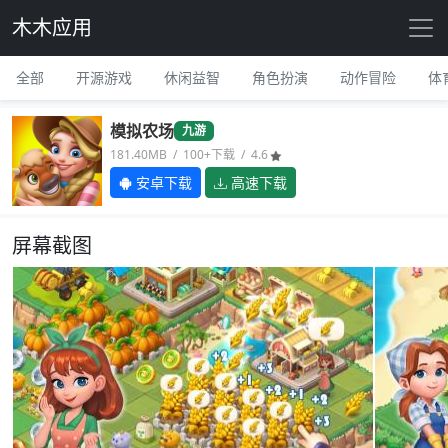
木木应用
全部
开源游戏
休闲益智
角色扮演
动作冒险
体
模拟农场
九游
181.40MB / 100+下载 / 4.6
安卓下载
高速下载
屏幕截图