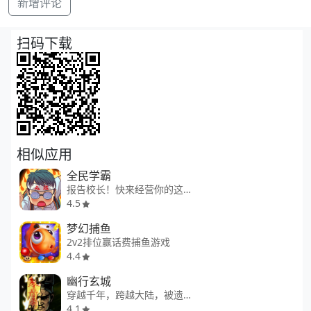
新增评论
扫码下载
相似应用
全民学霸
报告校长！快来经营你的这个夏天！
4.5
梦幻捕鱼
2v2排位赢话费捕鱼游戏
4.4
幽行玄城
穿越千年，跨越大陆，被遗忘的传说再现
4.1