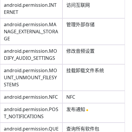
android.permission.INT
访问互联网
ERNET
android.permission.MA
管理外部存储
NAGE_EXTERNAL_STORA
GE
android.permission.MO
修改音频设置
DIFY_AUDIO_SETTINGS
android.permission.MO
挂载卸载文件系统
UNT_UNMOUNT_FILESY
STEMS
android.permission.NFC
NFC
android.permission.POS
发布通知
T_NOTIFICATIONS
android.permission.QUE
查询所有软件包