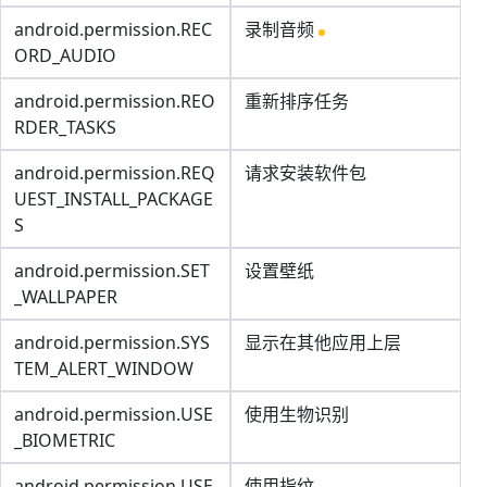
android.permission.REC
录制音频
ORD_AUDIO
android.permission.REO
重新排序任务
RDER_TASKS
android.permission.REQ
请求安装软件包
UEST_INSTALL_PACKAGE
S
android.permission.SET
设置壁纸
_WALLPAPER
android.permission.SYS
显示在其他应用上层
TEM_ALERT_WINDOW
android.permission.USE
使用生物识别
_BIOMETRIC
android.permission.USE
使用指纹