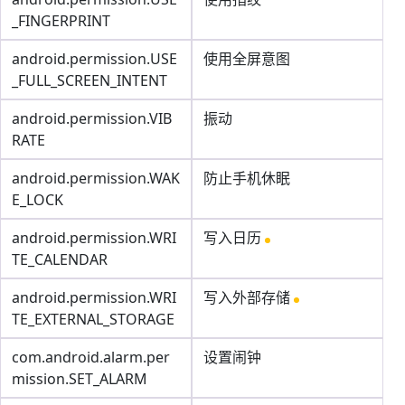
_FINGERPRINT
android.permission.USE
使用全屏意图
_FULL_SCREEN_INTENT
android.permission.VIB
振动
RATE
android.permission.WAK
防止手机休眠
E_LOCK
android.permission.WRI
写入日历
TE_CALENDAR
android.permission.WRI
写入外部存储
TE_EXTERNAL_STORAGE
com.android.alarm.per
设置闹钟
mission.SET_ALARM