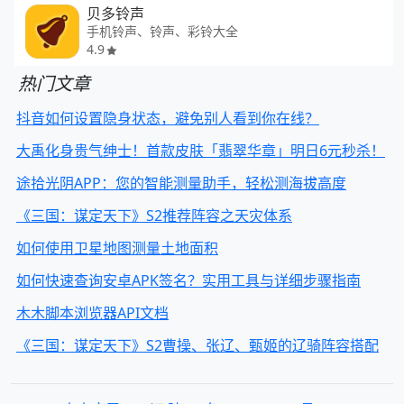
贝多铃声
手机铃声、铃声、彩铃大全
4.9
热门文章
抖音如何设置隐身状态，避免别人看到你在线？
大禹化身贵气绅士！首款皮肤「翡翠华章」明日6元秒杀！
途拾光阴APP：您的智能测量助手，轻松测海拔高度
《三国：谋定天下》S2推荐阵容之天灾体系
如何使用卫星地图测量土地面积
如何快速查询安卓APK签名？实用工具与详细步骤指南
木木脚本浏览器API文档
《三国：谋定天下》S2曹操、张辽、甄姬的辽骑阵容搭配