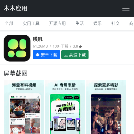
木木应用
全部
实用工具
开源应用
生活
娱乐
社交
商
噗叽
61.26MB / 100+下载 / 3.8
安卓下载
高速下载
屏幕截图