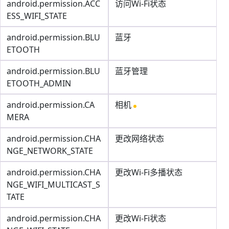
android.permission.ACC
访问Wi-Fi状态
ESS_WIFI_STATE
android.permission.BLU
蓝牙
ETOOTH
android.permission.BLU
蓝牙管理
ETOOTH_ADMIN
android.permission.CA
相机
MERA
android.permission.CHA
更改网络状态
NGE_NETWORK_STATE
android.permission.CHA
更改Wi-Fi多播状态
NGE_WIFI_MULTICAST_S
TATE
android.permission.CHA
更改Wi-Fi状态