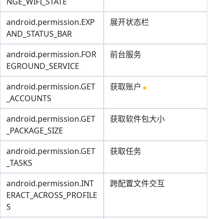
NGE_WIFI_STATE
android.permission.EXP
展开状态栏
AND_STATUS_BAR
android.permission.FOR
前台服务
EGROUND_SERVICE
android.permission.GET
获取账户
_ACCOUNTS
android.permission.GET
获取软件包大小
_PACKAGE_SIZE
android.permission.GET
获取任务
_TASKS
android.permission.INT
跨配置文件交互
ERACT_ACROSS_PROFILE
S