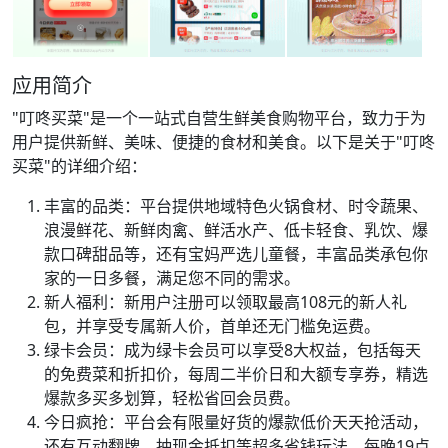
应用简介
"叮咚买菜"是一个一站式自营生鲜美食购物平台，致力于为
用户提供新鲜、美味、便捷的食材和美食。以下是关于"叮咚
买菜"的详细介绍：
丰富的品类：平台提供地域特色火锅食材、时令蔬果、
浪漫鲜花、新鲜肉禽、鲜活水产、低卡轻食、乳饮、爆
款口碑甜品等，还有宝妈严选儿童餐，丰富品类承包你
家的一日多餐，满足您不同的需求。
新人福利：新用户注册可以领取最高108元的新人礼
包，并享受专属新人价，首单还无门槛免运费。
绿卡会员：成为绿卡会员可以享受8大权益，包括每天
的免费菜和折扣价，每周二半价日和大额专享券，精选
爆款多买多划算，轻松省回会员费。
今日疯抢：平台会有限量好货的爆款低价天天抢活动，
还有互动翻牌、抽现金抵扣等超多省钱玩法。每晚19点