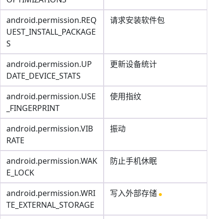
android.permission.REQ
请求安装软件包
UEST_INSTALL_PACKAGE
S
android.permission.UP
更新设备统计
DATE_DEVICE_STATS
android.permission.USE
使用指纹
_FINGERPRINT
android.permission.VIB
振动
RATE
android.permission.WAK
防止手机休眠
E_LOCK
android.permission.WRI
写入外部存储
TE_EXTERNAL_STORAGE