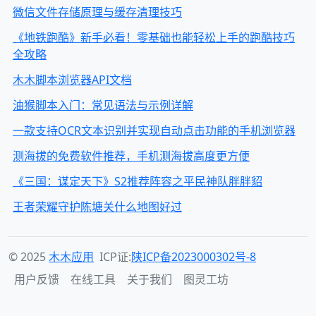
微信文件存储原理与缓存清理技巧
《地铁跑酷》新手必看！零基础也能轻松上手的跑酷技巧
全攻略
木木脚本浏览器API文档
油猴脚本入门：常见语法与示例详解
一款支持OCR文本识别并实现自动点击功能的手机浏览器
测海拔的免费软件推荐，手机测海拔高度更方便
《三国：谋定天下》S2推荐阵容之平民神队胖胖貂
王者荣耀守护陈塘关什么地图好过
© 2025
木木应用
ICP证:
陕ICP备2023000302号-8
用户反馈
在线工具
关于我们
图灵工坊