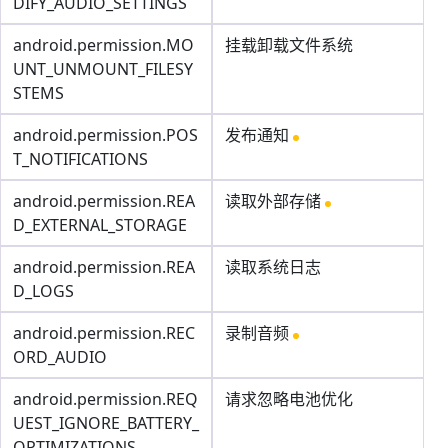
DIFY_AUDIO_SETTINGS
android.permission.MO
挂载卸载文件系统
UNT_UNMOUNT_FILESY
STEMS
android.permission.POS
发布通知
T_NOTIFICATIONS
android.permission.REA
读取外部存储
D_EXTERNAL_STORAGE
android.permission.REA
读取系统日志
D_LOGS
android.permission.REC
录制音频
ORD_AUDIO
android.permission.REQ
请求忽略电池优化
UEST_IGNORE_BATTERY_
OPTIMIZATIONS