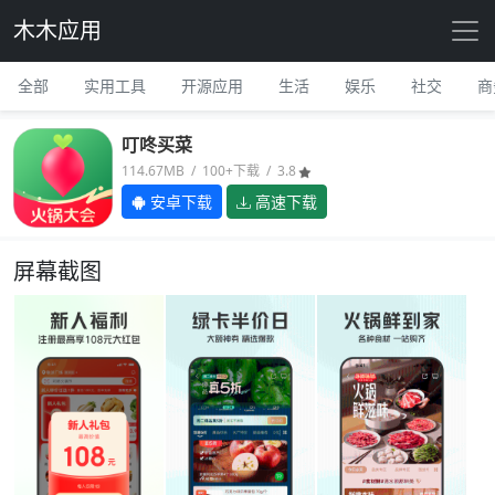
木木应用
全部
实用工具
开源应用
生活
娱乐
社交
商
叮咚买菜
114.67MB / 100+下载 / 3.8
安卓下载
高速下载
屏幕截图