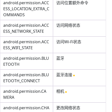
android.permission.ACC
访问位置额外命令
ESS_LOCATION_EXTRA_C
OMMANDS
android.permission.ACC
访问网络状态
ESS_NETWORK_STATE
android.permission.ACC
访问Wi-Fi状态
ESS_WIFI_STATE
android.permission.BLU
蓝牙
ETOOTH
android.permission.BLU
蓝牙连接
ETOOTH_CONNECT
android.permission.CA
相机
MERA
android.permission.CHA
更改网络状态