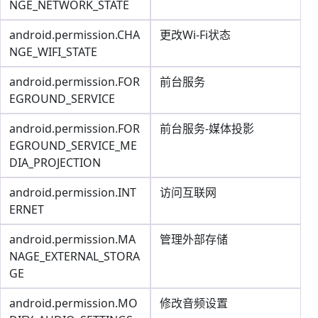
NGE_NETWORK_STATE
android.permission.CHA
更改Wi-Fi状态
NGE_WIFI_STATE
android.permission.FOR
前台服务
EGROUND_SERVICE
android.permission.FOR
前台服务-媒体投影
EGROUND_SERVICE_ME
DIA_PROJECTION
android.permission.INT
访问互联网
ERNET
android.permission.MA
管理外部存储
NAGE_EXTERNAL_STORA
GE
android.permission.MO
修改音频设置