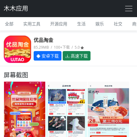
木木应用
全部
实用工具
开源应用
生活
娱乐
社交
商
优品淘金
85.29MB / 100+下载 / 5.0
安卓下载
高速下载
屏幕截图