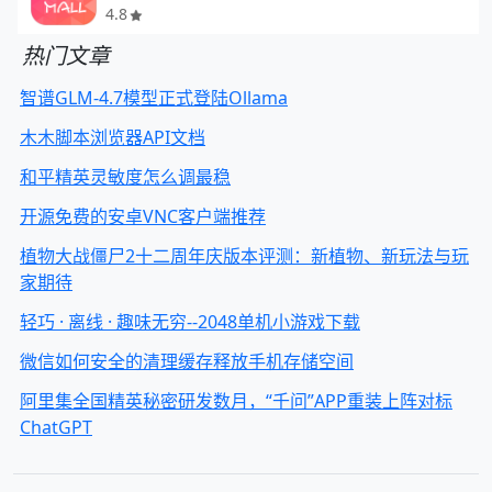
4.8
热门文章
智谱GLM-4.7模型正式登陆Ollama
木木脚本浏览器API文档
和平精英灵敏度怎么调最稳
开源免费的安卓VNC客户端推荐
植物大战僵尸2十二周年庆版本评测：新植物、新玩法与玩
家期待
轻巧 · 离线 · 趣味无穷--2048单机小游戏下载
微信如何安全的清理缓存释放手机存储空间
阿里集全国精英秘密研发数月，“千问”APP重装上阵对标
ChatGPT