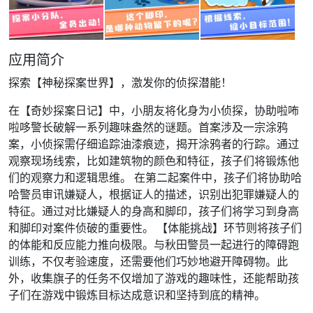
应用简介
探索【神秘探案世界】，激发你的侦探潜能！
在【奇妙探案日记】中，小朋友将化身为小侦探，协助啦咘
啦哆警长破解一系列趣味盎然的谜题。首案涉及一宗涂鸦
案，小侦探需仔细追踪油漆痕迹，揭开涂鸦者的行踪。通过
观察现场线索，比如建筑物的颜色和特征，孩子们将锻炼他
们的观察力和逻辑思维。 在第二起案件中，孩子们将协助哈
哈警员审讯嫌疑人，根据证人的描述，识别出犯罪嫌疑人的
特征。通过对比嫌疑人的身高和脚印，孩子们将学习到身高
和脚印对案件侦破的重要性。 【体能挑战】环节则将孩子们
的体能和反应能力推向极限。与秋田警员一起进行的障碍跑
训练，不仅考验速度，还需要他们巧妙地避开障碍物。此
外，收集旗子的任务不仅增加了游戏的趣味性，还能帮助孩
子们在游戏中锻炼目标达成意识和坚持到底的精神。