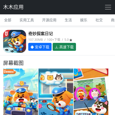
木木应用
全部
实用工具
开源应用
生活
娱乐
社交
商
奇妙探案日记
107.30MB / 100+下载 / 5.0
安卓下载
高速下载
屏幕截图