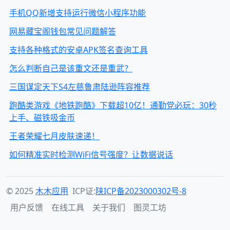
手机QQ新增支持运行微信小程序功能
网易藏宝阁钱包常见问题解答
支持各种格式的安卓APK签名查询工具
怎么判断自己是该重文还是重武？
三国谋定天下S4左慈鲁肃陆逊阵容推荐
跑酷类游戏《地铁跑酷》下载超10亿！通勤党必玩：30秒
上手、磁铁吸金币
王者荣耀七月皮肤速递！
如何精准实时检测WiFi信号强度？让数据说话
© 2025
木木应用
ICP证:
陕ICP备2023000302号-8
用户反馈
在线工具
关于我们
图灵工坊