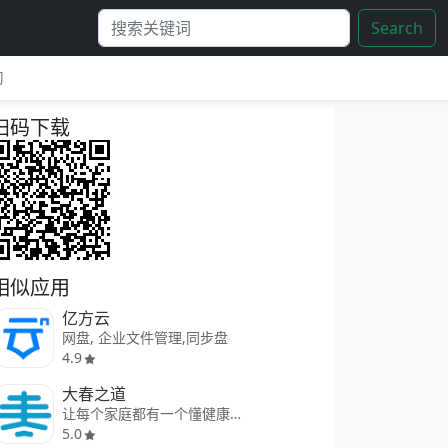
Search
习
扫码下载
相似应用
亿方云
网盘, 企业文件管理,同步盘
4.9
大春之道
让每个家庭都有一个懂健康的人
5.0