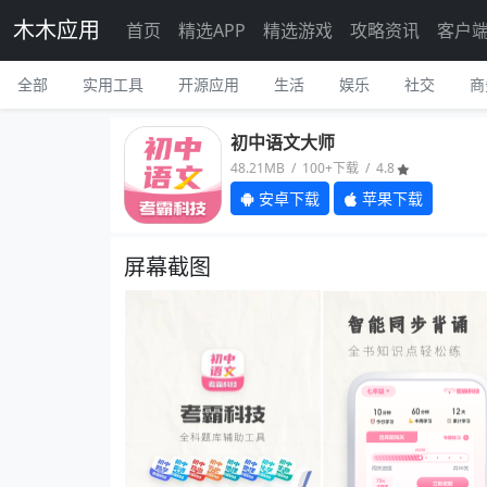
木木应用
首页
精选APP
精选游戏
攻略资讯
客户
全部
实用工具
开源应用
生活
娱乐
社交
商
初中语文大师
48.21MB / 100+下载 / 4.8
安卓下载
苹果下载
屏幕截图