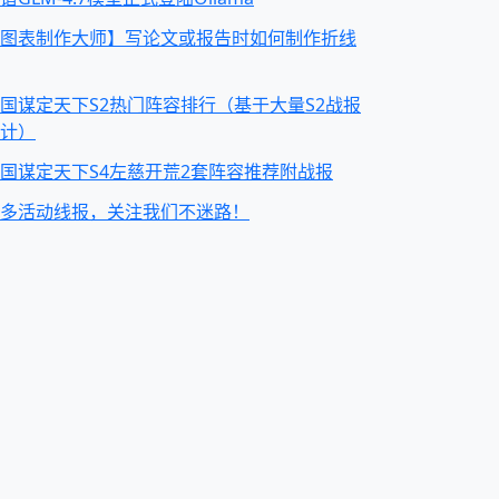
图表制作大师】写论文或报告时如何制作折线
国谋定天下S2热门阵容排行（基于大量S2战报
计）
国谋定天下S4左慈开荒2套阵容推荐附战报
多活动线报，关注我们不迷路！