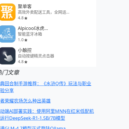
聚单客
高效外卖配送工具，全网运力比价
4.8
Alpicool冰虎智能车载冰箱
智能蓝牙冰箱
1.0
小触控
自动按键精灵点击器
4.8
热门文章
典回合制手游推荐：《水浒Q传》玩法与职业
验分享
者荣耀农场怎么种出英雄
动端AI部署实践：使用阿里MNN在红米低配机
运行DeepSeek-R1-1.5B/7B模型
谱GLM-4.7模型正式登陆Ollama