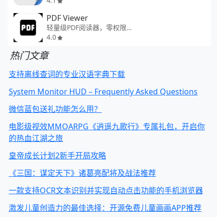
4.1
PDF Viewer
轻量级PDF阅读器，零权限运行
4.0
热门文章
支持离线查词的专业汉语字典下载
System Monitor HUD – Frequently Asked Questions
微信蓝包送礼功能怎么用？
电影级视效MMOARPG《逍遥九歌行》专属礼包，开启你
的热血江湖之旅
皇帝成长计划2新手开局攻略
《三国：谋定天下》诸葛亮配将及战法推荐
一款支持OCR文本识别并实现自动点击功能的手机浏览器
激发儿童创造力的最佳选择：开源免费儿童画画APP推荐