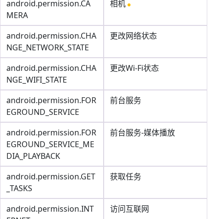
android.permission.CA
相机
MERA
android.permission.CHA
更改网络状态
NGE_NETWORK_STATE
android.permission.CHA
更改Wi-Fi状态
NGE_WIFI_STATE
android.permission.FOR
前台服务
EGROUND_SERVICE
android.permission.FOR
前台服务-媒体播放
EGROUND_SERVICE_ME
DIA_PLAYBACK
android.permission.GET
获取任务
_TASKS
android.permission.INT
访问互联网