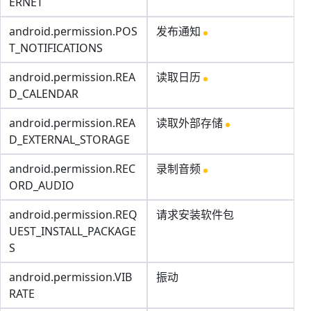
ERNET
android.permission.POS
发布通知
T_NOTIFICATIONS
android.permission.REA
读取日历
D_CALENDAR
android.permission.REA
读取外部存储
D_EXTERNAL_STORAGE
android.permission.REC
录制音频
ORD_AUDIO
android.permission.REQ
请求安装软件包
UEST_INSTALL_PACKAGE
S
android.permission.VIB
振动
RATE