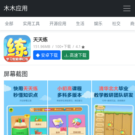
木木应用
全部
实用工具
开源应用
生活
娱乐
社交
商
天天练
151.96MB / 100+下载 / 4.1
安卓下载
高速下载
屏幕截图