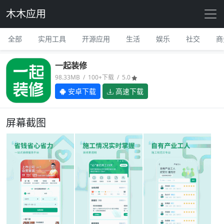
木木应用
全部
实用工具
开源应用
生活
娱乐
社交
商
一起装修
98.33MB / 100+下载 / 5.0
安卓下载
高速下载
屏幕截图