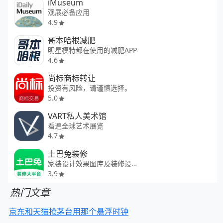
iMuseum
观展必备应用
4.9
哥本哈根减肥
明星模特都在使用的减肥APP
4.6
尚标商标转让
投资有风险，请谨慎选择。
5.0
VART私人美术馆
看遍全球艺术展览
4.7
土巴兔装修
家装设计效果图库及装修设计指南
3.9
热门文章
京东和天猫抢茅台用那个悬浮时钟