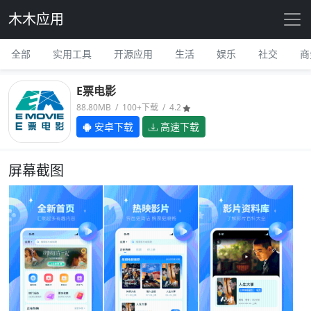
木木应用
全部
实用工具
开源应用
生活
娱乐
社交
商
E票电影
88.80MB / 100+下载 / 4.2
安卓下载
高速下载
屏幕截图