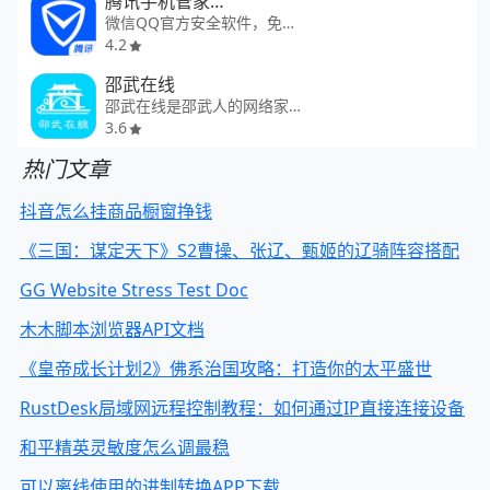
腾讯手机管家—QQ微信保护
微信QQ官方安全软件，免费上网
4.2
邵武在线
邵武在线是邵武人的网络家园
3.6
热门文章
抖音怎么挂商品橱窗挣钱
《三国：谋定天下》S2曹操、张辽、甄姬的辽骑阵容搭配
GG Website Stress Test Doc
木木脚本浏览器API文档
《皇帝成长计划2》佛系治国攻略：打造你的太平盛世
RustDesk局域网远程控制教程：如何通过IP直接连接设备
和平精英灵敏度怎么调最稳
可以离线使用的进制转换APP下载