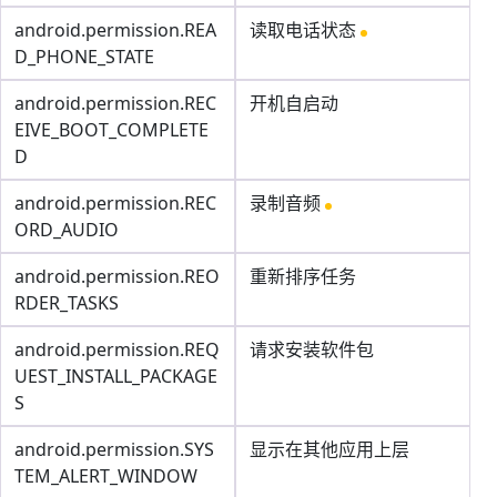
android.permission.REA
读取电话状态
D_PHONE_STATE
android.permission.REC
开机自启动
EIVE_BOOT_COMPLETE
D
android.permission.REC
录制音频
ORD_AUDIO
android.permission.REO
重新排序任务
RDER_TASKS
android.permission.REQ
请求安装软件包
UEST_INSTALL_PACKAGE
S
android.permission.SYS
显示在其他应用上层
TEM_ALERT_WINDOW