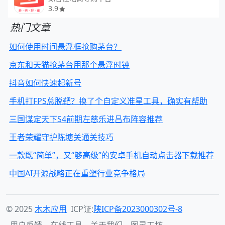
3.9
热门文章
如何使用时间悬浮框抢购茅台？
京东和天猫抢茅台用那个悬浮时钟
抖音如何快速起新号
手机打FPS总脱靶？换了个自定义准星工具，确实有帮助
三国谋定天下S4前期左慈乐进吕布阵容推荐
王者荣耀守护陈塘关通关技巧
一款既“简单”，又“够高级”的安卓手机自动点击器下载推荐
中国AI开源战略正在重塑行业竞争格局
© 2025
木木应用
ICP证:
陕ICP备2023000302号-8