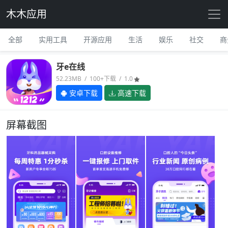
木木应用
全部
实用工具
开源应用
生活
娱乐
社交
商
牙e在线
52.23MB / 100+下载 / 1.0
安卓下载
高速下载
屏幕截图