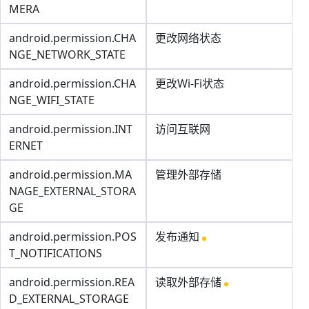
MERA
android.permission.CHA
更改网络状态
NGE_NETWORK_STATE
android.permission.CHA
更改Wi-Fi状态
NGE_WIFI_STATE
android.permission.INT
访问互联网
ERNET
android.permission.MA
管理外部存储
NAGE_EXTERNAL_STORA
GE
android.permission.POS
发布通知
T_NOTIFICATIONS
android.permission.REA
读取外部存储
D_EXTERNAL_STORAGE