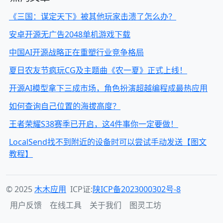
《三国：谋定天下》被其他玩家击溃了怎么办？
安卓开源无广告2048单机游戏下载
中国AI开源战略正在重塑行业竞争格局
夏日农友节疯玩CG及主题曲《农一夏》正式上线！
开源AI模型拿下三成市场，角色扮演超越编程成最热应用
如何查询自己位置的海拔高度？
王者荣耀S38赛季已开启，这4件事你一定要做！
LocalSend找不到附近的设备时可以尝试手动发送【图文
教程】
© 2025
木木应用
ICP证:
陕ICP备2023000302号-8
用户反馈
在线工具
关于我们
图灵工坊