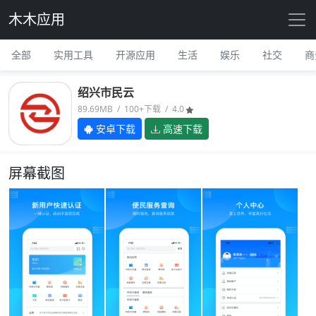
木木应用
全部
实用工具
开源应用
生活
娱乐
社交
商
绍兴市民云
89.69MB / 100+下载 / 4.0
安卓下载
高速下载
屏幕截图