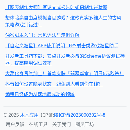
【图表制作大师】写论文或报告时如何制作饼状图
想体验高自由度模拟当官游戏？这款真实多维人生的古风
策略游戏别错过！
油猴脚本入门：常见语法与示例详解
【自定义准星】APP使用说明 - FPS射击类游戏准星助手
开发者工具箱下载：安卓开发者必备的Scheme协议测试神
器，提高应用调试效率
大禹化身贵气绅士！首款皮肤「翡翠华章」明日6元秒杀！
抖音如何设置隐身状态，避免别人看到你在线？
编程已经成为AI落地最成功的领域
© 2025
木木应用
ICP证:
陕ICP备2023000302号-8
用户反馈
在线工具
关于我们
图灵工坊