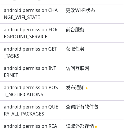
android.permission.CHA
更改Wi-Fi状态
NGE_WIFI_STATE
android.permission.FOR
前台服务
EGROUND_SERVICE
android.permission.GET
获取任务
_TASKS
android.permission.INT
访问互联网
ERNET
android.permission.POS
发布通知
T_NOTIFICATIONS
android.permission.QUE
查询所有软件包
RY_ALL_PACKAGES
android.permission.REA
读取外部存储