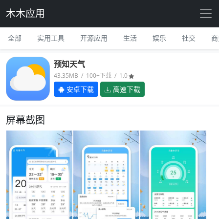
木木应用
全部
实用工具
开源应用
生活
娱乐
社交
商
预知天气
43.35MB / 100+下载 / 1.0
安卓下载
高速下载
屏幕截图