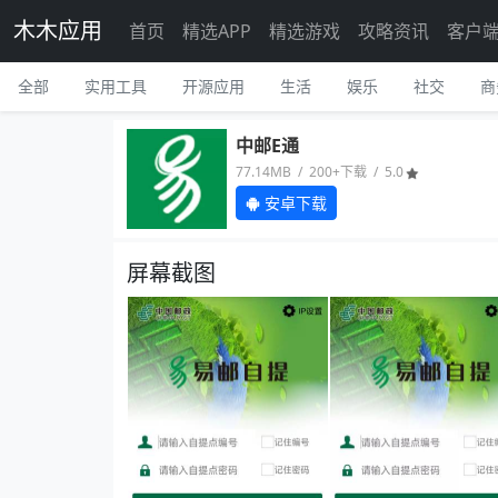
木木应用
首页
精选APP
精选游戏
攻略资讯
客户
全部
实用工具
开源应用
生活
娱乐
社交
商
中邮E通
77.14MB / 200+下载 / 5.0
安卓下载
屏幕截图