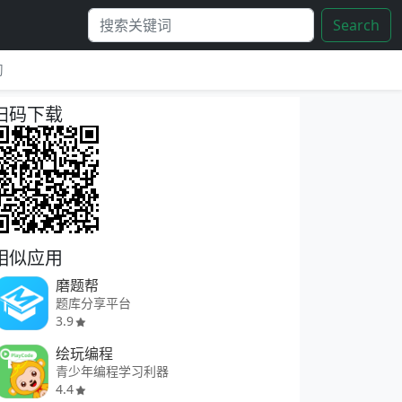
Search
习
扫码下载
相似应用
磨题帮
题库分享平台
3.9
绘玩编程
青少年编程学习利器
4.4