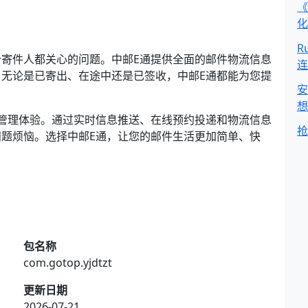
《
化
R
寄件人都关心的问题。中邮E通提供全面的邮件物流信息
连
无论是已寄出、在途中还是已签收，中邮E通都能为您提
安
。
想
管理体验。通过实时信息推送、在线预约投递和物流信息
抢
题烦恼。选择中邮E通，让您的邮件生活更加简单、快
包名称
com.gotop.yjdtzt
更新日期
2026-07-21