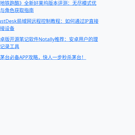
地铁跑酷》全新好莱坞版本评测：无尽模式优
与角色获取指南
ustDesk局域网远程控制教程：如何通过IP直接
接设备
卓版开源笔记软件Notally推荐：安卓用户的理
记录工具
茅台必备APP攻略，快人一步秒杀茅台！