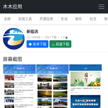
木木应用
全部
实用工具
开源应用
生活
娱乐
社交
商
新临洮
121.04MB / 100+下载 / 1.0
安卓下载
高速下载
屏幕截图