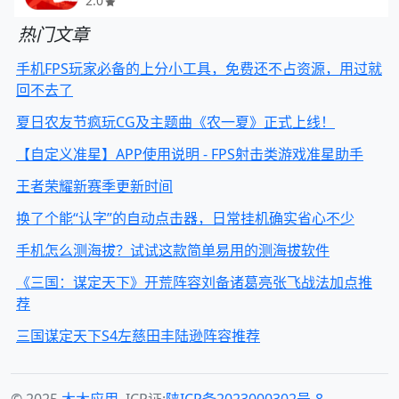
2.0
热门文章
手机FPS玩家必备的上分小工具，免费还不占资源，用过就
回不去了
夏日农友节疯玩CG及主题曲《农一夏》正式上线！
【自定义准星】APP使用说明 - FPS射击类游戏准星助手
王者荣耀新赛季更新时间
换了个能“认字”的自动点击器，日常挂机确实省心不少
手机怎么测海拔？试试这款简单易用的测海拔软件
《三国：谋定天下》开荒阵容刘备诸葛亮张飞战法加点推
荐
三国谋定天下S4左慈田丰陆逊阵容推荐