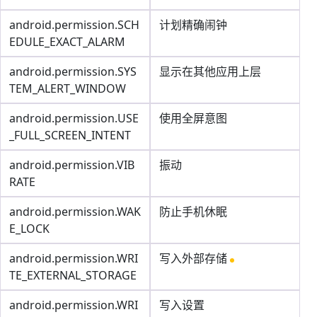
android.permission.SCH
计划精确闹钟
EDULE_EXACT_ALARM
android.permission.SYS
显示在其他应用上层
TEM_ALERT_WINDOW
android.permission.USE
使用全屏意图
_FULL_SCREEN_INTENT
android.permission.VIB
振动
RATE
android.permission.WAK
防止手机休眠
E_LOCK
android.permission.WRI
写入外部存储
TE_EXTERNAL_STORAGE
android.permission.WRI
写入设置