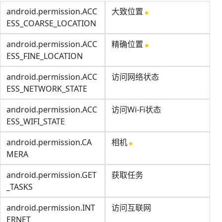
android.permission.ACC
大致位置
ESS_COARSE_LOCATION
android.permission.ACC
精确位置
ESS_FINE_LOCATION
android.permission.ACC
访问网络状态
ESS_NETWORK_STATE
android.permission.ACC
访问Wi-Fi状态
ESS_WIFI_STATE
android.permission.CA
相机
MERA
android.permission.GET
获取任务
_TASKS
android.permission.INT
访问互联网
ERNET