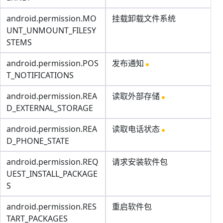
android.permission.MO
挂载卸载文件系统
UNT_UNMOUNT_FILESY
STEMS
android.permission.POS
发布通知
T_NOTIFICATIONS
android.permission.REA
读取外部存储
D_EXTERNAL_STORAGE
android.permission.REA
读取电话状态
D_PHONE_STATE
android.permission.REQ
请求安装软件包
UEST_INSTALL_PACKAGE
S
android.permission.RES
重启软件包
TART_PACKAGES