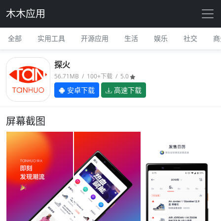
木木应用
全部
实用工具
开源应用
生活
娱乐
社交
商
探火
56.71MB / 100+下载 / 5.0
安卓下载
高速下载
屏幕截图