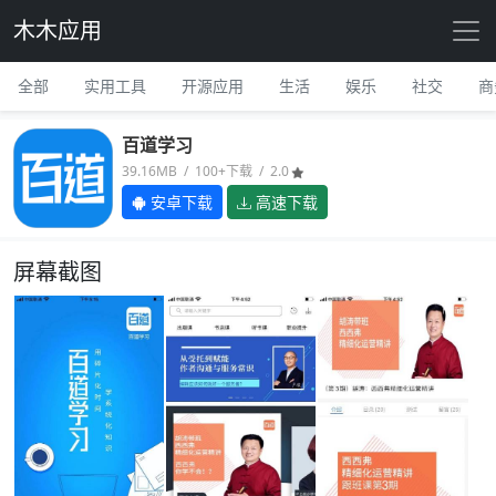
木木应用
全部
实用工具
开源应用
生活
娱乐
社交
商
百道学习
39.16MB / 100+下载 / 2.0
安卓下载
高速下载
屏幕截图