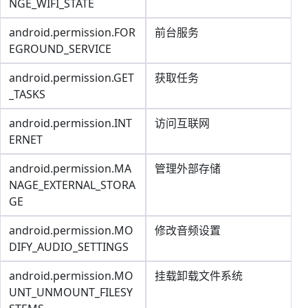
NGE_WIFI_STATE
android.permission.FOR
前台服务
EGROUND_SERVICE
android.permission.GET
获取任务
_TASKS
android.permission.INT
访问互联网
ERNET
android.permission.MA
管理外部存储
NAGE_EXTERNAL_STORA
GE
android.permission.MO
修改音频设置
DIFY_AUDIO_SETTINGS
android.permission.MO
挂载卸载文件系统
UNT_UNMOUNT_FILESY