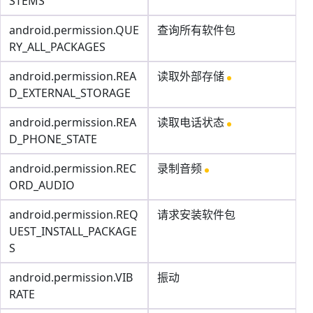
STEMS
android.permission.QUE
查询所有软件包
RY_ALL_PACKAGES
android.permission.REA
读取外部存储
D_EXTERNAL_STORAGE
android.permission.REA
读取电话状态
D_PHONE_STATE
android.permission.REC
录制音频
ORD_AUDIO
android.permission.REQ
请求安装软件包
UEST_INSTALL_PACKAGE
S
android.permission.VIB
振动
RATE