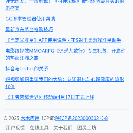
弹无虚发，一击制敌！《狙神荣耀》带你体验最真实的狙
击盛宴
GG脚本管理器使用帮助
最新京东茅台抢购技巧
【自定义准星】APP使用说明 - FPS射击类游戏准星助手
电影级视效MMOARPG《逍遥九歌行》专属礼包，开启你
的热血江湖之旅
抖音与TikTok的关系
短视频如何重塑我们的大脑：认知退化与心理健康的隐形
代价
《王者荣耀世界》移动端4月17日正式上线
© 2025
木木应用
ICP证:
陕ICP备2023000302号-8
用户反馈
在线工具
关于我们
图灵工坊