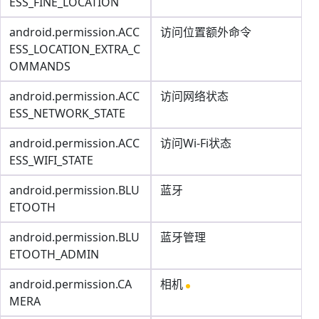
ESS_FINE_LOCATION
android.permission.ACC
访问位置额外命令
ESS_LOCATION_EXTRA_C
OMMANDS
android.permission.ACC
访问网络状态
ESS_NETWORK_STATE
android.permission.ACC
访问Wi-Fi状态
ESS_WIFI_STATE
android.permission.BLU
蓝牙
ETOOTH
android.permission.BLU
蓝牙管理
ETOOTH_ADMIN
android.permission.CA
相机
MERA