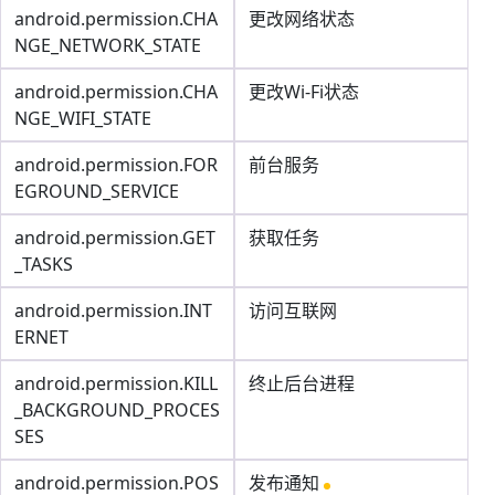
android.permission.CHA
更改网络状态
NGE_NETWORK_STATE
android.permission.CHA
更改Wi-Fi状态
NGE_WIFI_STATE
android.permission.FOR
前台服务
EGROUND_SERVICE
android.permission.GET
获取任务
_TASKS
android.permission.INT
访问互联网
ERNET
android.permission.KILL
终止后台进程
_BACKGROUND_PROCES
SES
android.permission.POS
发布通知