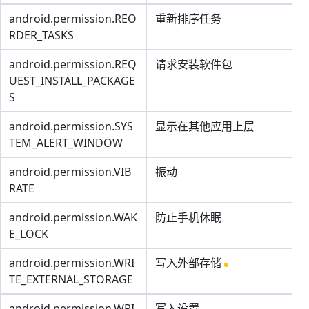
android.permission.REO
重新排序任务
RDER_TASKS
android.permission.REQ
请求安装软件包
UEST_INSTALL_PACKAGE
S
android.permission.SYS
显示在其他应用上层
TEM_ALERT_WINDOW
android.permission.VIB
振动
RATE
android.permission.WAK
防止手机休眠
E_LOCK
android.permission.WRI
写入外部存储
TE_EXTERNAL_STORAGE
android.permission.WRI
写入设置