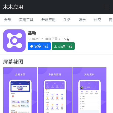
木木应用
全部
实用工具
开源应用
生活
娱乐
社交
商
鑫动
86.84MB / 100+下载 / 3.5
安卓下载
高速下载
屏幕截图