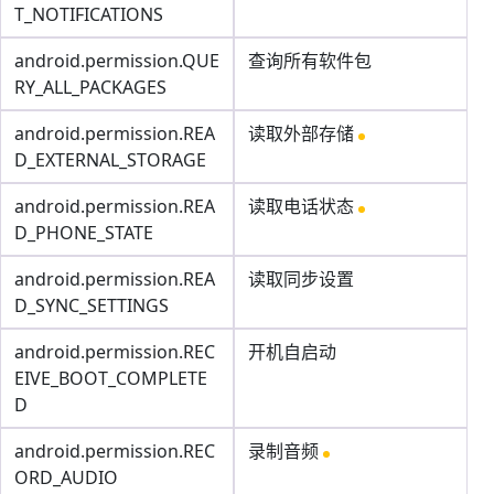
T_NOTIFICATIONS
android.permission.QUE
查询所有软件包
RY_ALL_PACKAGES
android.permission.REA
读取外部存储
D_EXTERNAL_STORAGE
android.permission.REA
读取电话状态
D_PHONE_STATE
android.permission.REA
读取同步设置
D_SYNC_SETTINGS
android.permission.REC
开机自启动
EIVE_BOOT_COMPLETE
D
android.permission.REC
录制音频
ORD_AUDIO