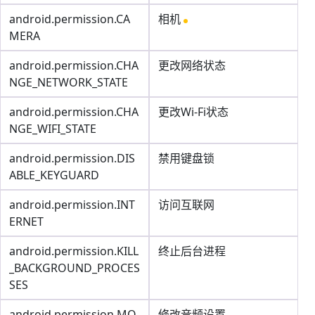
android.permission.CA
相机
MERA
android.permission.CHA
更改网络状态
NGE_NETWORK_STATE
android.permission.CHA
更改Wi-Fi状态
NGE_WIFI_STATE
android.permission.DIS
禁用键盘锁
ABLE_KEYGUARD
android.permission.INT
访问互联网
ERNET
android.permission.KILL
终止后台进程
_BACKGROUND_PROCES
SES
android.permission.MO
修改音频设置