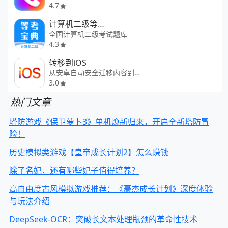
4.7
计算机二级等考宝典
全国计算机二级考试题库
4.3
转移到iOS
从安卓自动安全迁移内容到iOS
3.0
热门文章
塔防游戏《保卫萝卜3》单机焕新归来，开启全新塔防冒
险！
历史模拟类游戏【皇帝成长计划2】怎么赚钱
除了名妃，还有哪些妃子值得培养？
高自由度古风模拟游戏推荐：《豪杰成长计划》深度体验
与玩法介绍
DeepSeek-OCR：突破长文本处理瓶颈的革命性技术