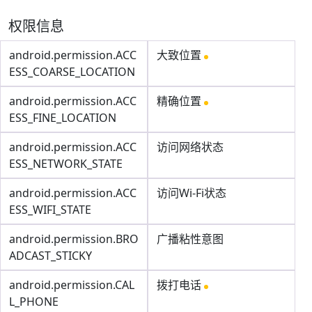
权限信息
android.permission.ACC
大致位置
ESS_COARSE_LOCATION
android.permission.ACC
精确位置
ESS_FINE_LOCATION
android.permission.ACC
访问网络状态
ESS_NETWORK_STATE
android.permission.ACC
访问Wi-Fi状态
ESS_WIFI_STATE
android.permission.BRO
广播粘性意图
ADCAST_STICKY
android.permission.CAL
拨打电话
L_PHONE