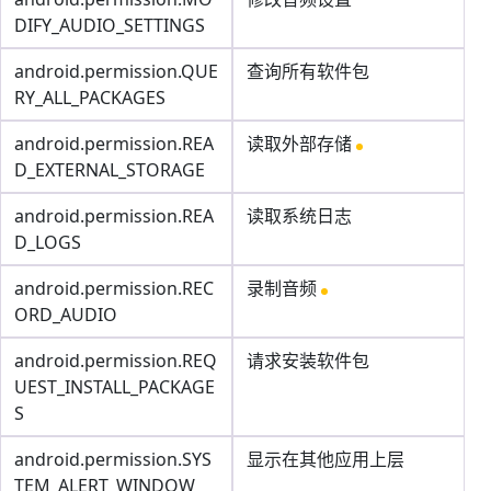
DIFY_AUDIO_SETTINGS
android.permission.QUE
查询所有软件包
RY_ALL_PACKAGES
android.permission.REA
读取外部存储
D_EXTERNAL_STORAGE
android.permission.REA
读取系统日志
D_LOGS
android.permission.REC
录制音频
ORD_AUDIO
android.permission.REQ
请求安装软件包
UEST_INSTALL_PACKAGE
S
android.permission.SYS
显示在其他应用上层
TEM_ALERT_WINDOW