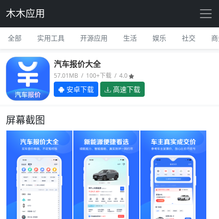
木木应用
全部
实用工具
开源应用
生活
娱乐
社交
商
汽车报价大全
57.01MB / 100+下载 / 4.0
安卓下载
高速下载
屏幕截图