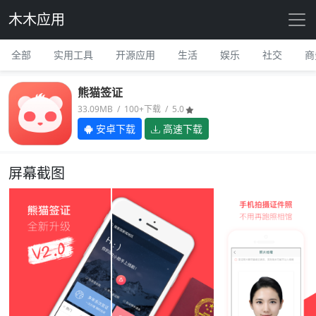
木木应用
全部
实用工具
开源应用
生活
娱乐
社交
商
熊猫签证
33.09MB / 100+下载 / 5.0
安卓下载
高速下载
屏幕截图