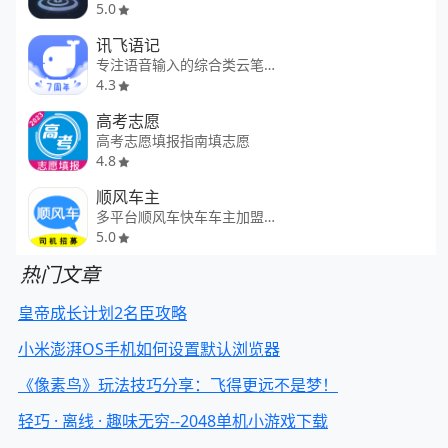
5.0
讯飞语记
专注语音输入的综合类云笔记
4.3
高考志愿
高考志愿填报指南填志愿
4.8
顺风车主
多平台顺风车快车车主加盟注册
5.0
热门文章
皇帝成长计划2名臣攻略
小米澎湃OS手机如何设置默认浏览器
《像素鸟》玩法技巧分享：飞得更远不是梦！
轻巧 · 离线 · 趣味无穷--2048单机小游戏下载