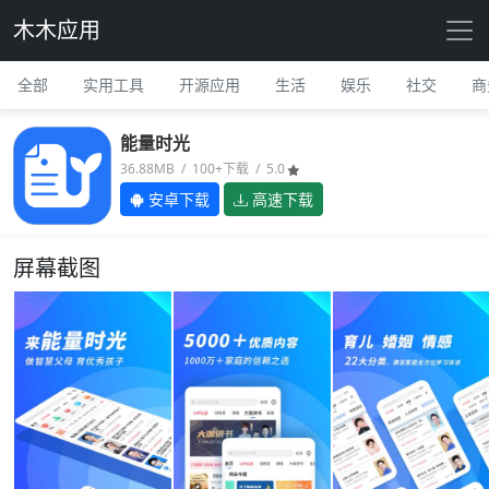
木木应用
全部
实用工具
开源应用
生活
娱乐
社交
商
能量时光
36.88MB / 100+下载 / 5.0
安卓下载
高速下载
屏幕截图