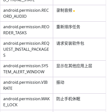
android.permission.REC
录制音频
ORD_AUDIO
android.permission.REO
重新排序任务
RDER_TASKS
android.permission.REQ
请求安装软件包
UEST_INSTALL_PACKAGE
S
android.permission.SYS
显示在其他应用上层
TEM_ALERT_WINDOW
android.permission.VIB
振动
RATE
android.permission.WAK
防止手机休眠
E_LOCK