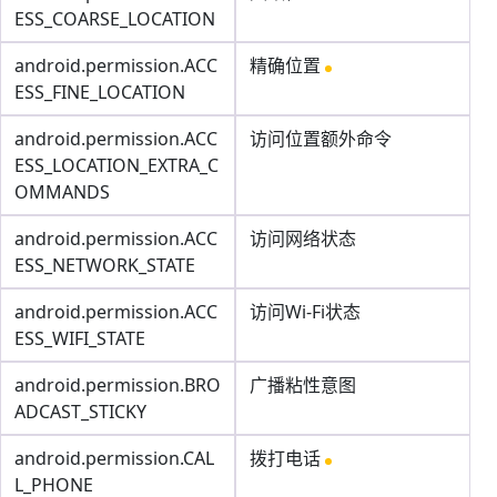
ESS_COARSE_LOCATION
android.permission.ACC
精确位置
ESS_FINE_LOCATION
android.permission.ACC
访问位置额外命令
ESS_LOCATION_EXTRA_C
OMMANDS
android.permission.ACC
访问网络状态
ESS_NETWORK_STATE
android.permission.ACC
访问Wi-Fi状态
ESS_WIFI_STATE
android.permission.BRO
广播粘性意图
ADCAST_STICKY
android.permission.CAL
拨打电话
L_PHONE