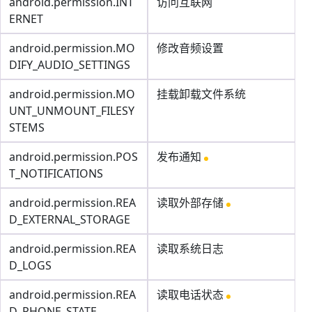
android.permission.INT
访问互联网
ERNET
android.permission.MO
修改音频设置
DIFY_AUDIO_SETTINGS
android.permission.MO
挂载卸载文件系统
UNT_UNMOUNT_FILESY
STEMS
android.permission.POS
发布通知
T_NOTIFICATIONS
android.permission.REA
读取外部存储
D_EXTERNAL_STORAGE
android.permission.REA
读取系统日志
D_LOGS
android.permission.REA
读取电话状态
D_PHONE_STATE