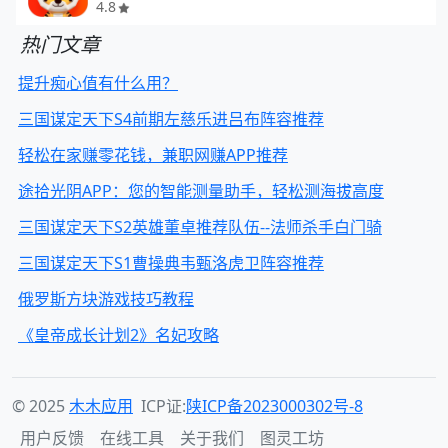
4.8
热门文章
提升痴心值有什么用？
三国谋定天下S4前期左慈乐进吕布阵容推荐
轻松在家赚零花钱，兼职网赚APP推荐
途拾光阴APP：您的智能测量助手，轻松测海拔高度
三国谋定天下S2英雄董卓推荐队伍--法师杀手白门骑
三国谋定天下S1曹操典韦甄洛虎卫阵容推荐
俄罗斯方块游戏技巧教程
《皇帝成长计划2》名妃攻略
© 2025
木木应用
ICP证:
陕ICP备2023000302号-8
用户反馈
在线工具
关于我们
图灵工坊