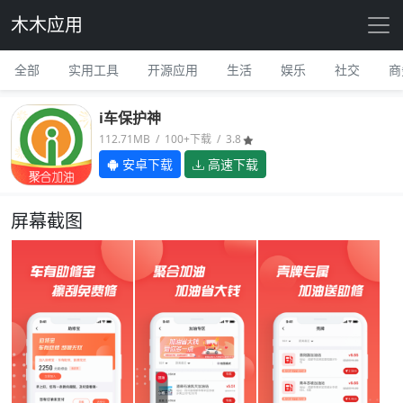
木木应用
全部
实用工具
开源应用
生活
娱乐
社交
商
i车保护神
112.71MB / 100+下载 / 3.8
安卓下载
高速下载
屏幕截图