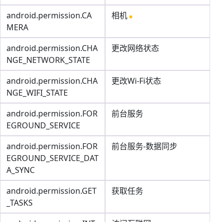
android.permission.CA
相机
MERA
android.permission.CHA
更改网络状态
NGE_NETWORK_STATE
android.permission.CHA
更改Wi-Fi状态
NGE_WIFI_STATE
android.permission.FOR
前台服务
EGROUND_SERVICE
android.permission.FOR
前台服务-数据同步
EGROUND_SERVICE_DAT
A_SYNC
android.permission.GET
获取任务
_TASKS