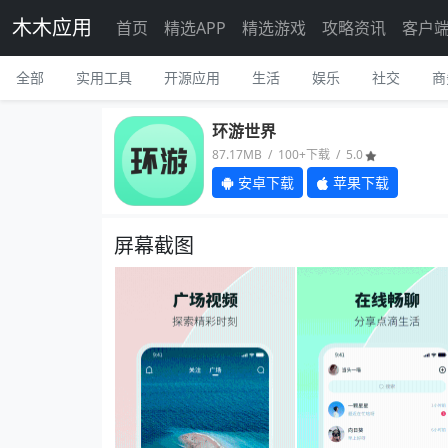
木木应用
首页
精选APP
精选游戏
攻略资讯
客户
全部
实用工具
开源应用
生活
娱乐
社交
商
环游世界
87.17MB / 100+下载 / 5.0
安卓下载
苹果下载
屏幕截图