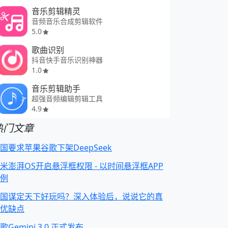
音乐剪辑精灵
音频音乐合成剪辑软件
5.0
歌曲识别
抖音快手音乐识别神器
1.0
音乐剪辑助手
超强音频编辑剪辑工具
4.9
热门文章
国要求苹果谷歌下架DeepSeek
米澎湃OS开启悬浮框权限 - 以时间悬浮框APP
例
国谋定天下好玩吗？深入体验后，说说它的真
优缺点
歌Gemini 3.0 正式发布