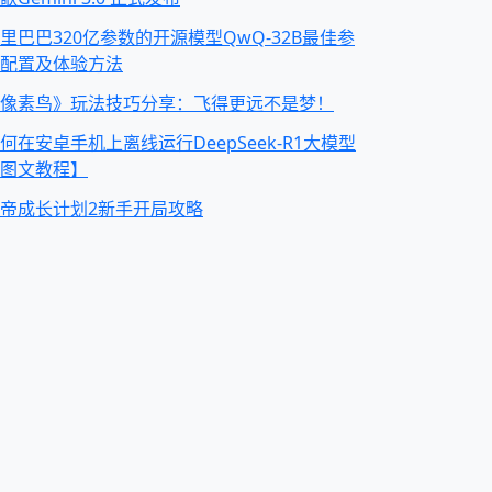
里巴巴320亿参数的开源模型QwQ-32B最佳参
配置及体验方法
像素鸟》玩法技巧分享：飞得更远不是梦！
何在安卓手机上离线运行DeepSeek-R1大模型
图文教程】
帝成长计划2新手开局攻略