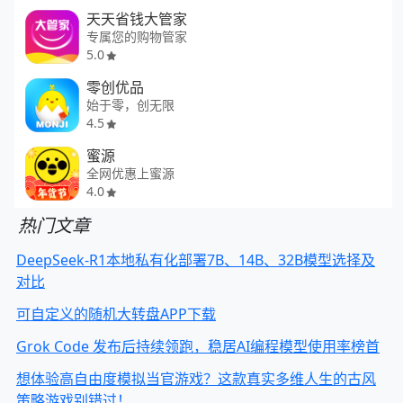
天天省钱大管家
专属您的购物管家
5.0
零创优品
始于零，创无限
4.5
蜜源
全网优惠上蜜源
4.0
热门文章
DeepSeek-R1本地私有化部署7B、14B、32B模型选择及
对比
可自定义的随机大转盘APP下载
Grok Code 发布后持续领跑，稳居AI编程模型使用率榜首
想体验高自由度模拟当官游戏？这款真实多维人生的古风
策略游戏别错过！