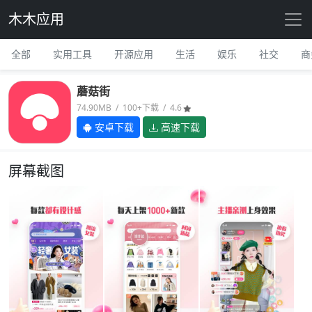
木木应用
全部
实用工具
开源应用
生活
娱乐
社交
商
蘑菇街
74.90MB / 100+下载 / 4.6
安卓下载
高速下载
屏幕截图