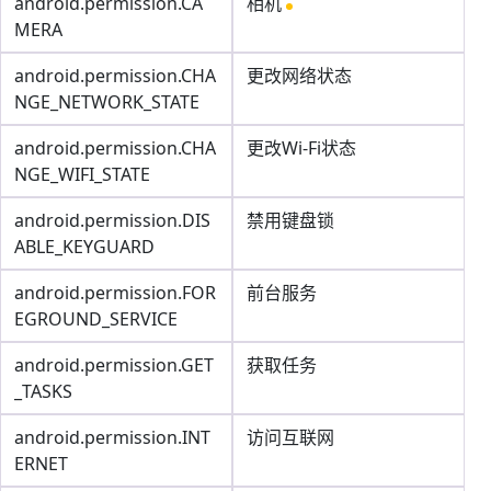
android.permission.CA
相机
MERA
android.permission.CHA
更改网络状态
NGE_NETWORK_STATE
android.permission.CHA
更改Wi-Fi状态
NGE_WIFI_STATE
android.permission.DIS
禁用键盘锁
ABLE_KEYGUARD
android.permission.FOR
前台服务
EGROUND_SERVICE
android.permission.GET
获取任务
_TASKS
android.permission.INT
访问互联网
ERNET