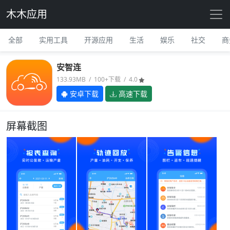
木木应用
全部
实用工具
开源应用
生活
娱乐
社交
商
安智连
133.93MB / 100+下载 / 4.0
安卓下载
高速下载
屏幕截图