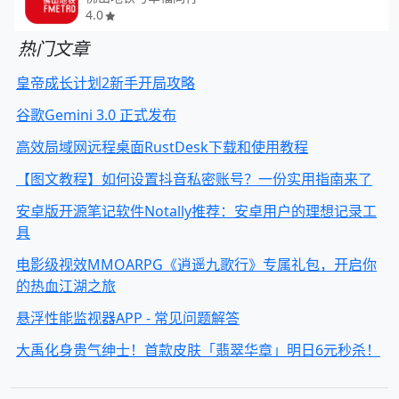
4.0
热门文章
皇帝成长计划2新手开局攻略
谷歌Gemini 3.0 正式发布
高效局域网远程桌面RustDesk下载和使用教程
【图文教程】如何设置抖音私密账号？一份实用指南来了
安卓版开源笔记软件Notally推荐：安卓用户的理想记录工
具
电影级视效MMOARPG《逍遥九歌行》专属礼包，开启你
的热血江湖之旅
悬浮性能监视器APP - 常见问题解答
大禹化身贵气绅士！首款皮肤「翡翠华章」明日6元秒杀！