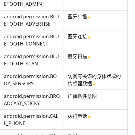
ETOOTH_ADMIN
android.permission.BLU
蓝牙广播
ETOOTH_ADVERTISE
android.permission.BLU
蓝牙连接
ETOOTH_CONNECT
android.permission.BLU
蓝牙扫描
ETOOTH_SCAN
android.permission.BO
访问有关您的身体状况的
DY_SENSORS
传感器数据
android.permission.BRO
广播粘性意图
ADCAST_STICKY
android.permission.CAL
拨打电话
L_PHONE