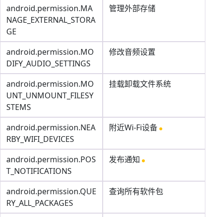
android.permission.MA
管理外部存储
NAGE_EXTERNAL_STORA
GE
android.permission.MO
修改音频设置
DIFY_AUDIO_SETTINGS
android.permission.MO
挂载卸载文件系统
UNT_UNMOUNT_FILESY
STEMS
android.permission.NEA
附近Wi-Fi设备
RBY_WIFI_DEVICES
android.permission.POS
发布通知
T_NOTIFICATIONS
android.permission.QUE
查询所有软件包
RY_ALL_PACKAGES