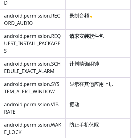
D
android.permission.REC
录制音频
ORD_AUDIO
android.permission.REQ
请求安装软件包
UEST_INSTALL_PACKAGE
S
android.permission.SCH
计划精确闹钟
EDULE_EXACT_ALARM
android.permission.SYS
显示在其他应用上层
TEM_ALERT_WINDOW
android.permission.VIB
振动
RATE
android.permission.WAK
防止手机休眠
E_LOCK