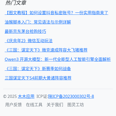
热门文章
【图文教程】如何设置抖音私密账号？一份实用指南来了
油猴脚本入门：常见语法与示例详解
最新京东茅台抢购技巧
《庆余年2》微信互动玩法
《三国：谋定天下》微克速成阵容大飞猪推荐
Qwen3 开源大模型：新一代全能型人工智能引擎全面解析
《三国：谋定天下》新赛季如何战备
三国谋定天下S4前期大黄诸阵容推荐
© 2025
木木应用
ICP证:
陕ICP备2023000302号-8
用户反馈
在线工具
关于我们
图灵工坊