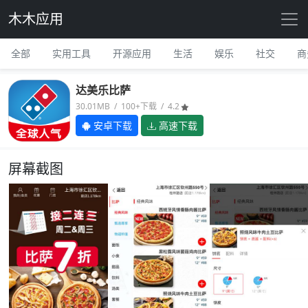
木木应用
全部
实用工具
开源应用
生活
娱乐
社交
商
达美乐比萨
30.01MB / 100+下载 / 4.2
安卓下载
高速下载
屏幕截图