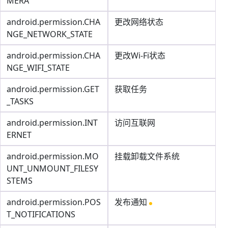
MERA
android.permission.CHA
更改网络状态
NGE_NETWORK_STATE
android.permission.CHA
更改Wi-Fi状态
NGE_WIFI_STATE
android.permission.GET
获取任务
_TASKS
android.permission.INT
访问互联网
ERNET
android.permission.MO
挂载卸载文件系统
UNT_UNMOUNT_FILESY
STEMS
android.permission.POS
发布通知
T_NOTIFICATIONS