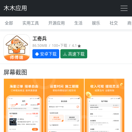
木木应用
全部
实用工具
开源应用
生活
娱乐
社交
商
工奇兵
86.50MB / 100+下载 / 4.1
安卓下载
高速下载
屏幕截图