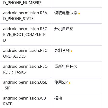
D_PHONE_NUMBERS
android.permission.REA
读取电话状态
D_PHONE_STATE
android.permission.REC
开机自启动
EIVE_BOOT_COMPLETE
D
android.permission.REC
录制音频
ORD_AUDIO
android.permission.REO
重新排序任务
RDER_TASKS
android.permission.USE
使用SIP
_SIP
android.permission.VIB
振动
RATE