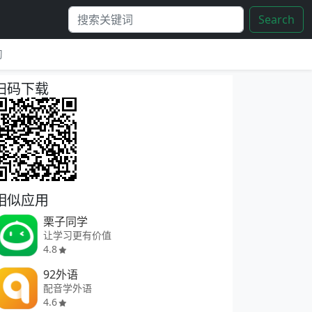
Search
习
扫码下载
相似应用
栗子同学
让学习更有价值
4.8
92外语
配音学外语
4.6