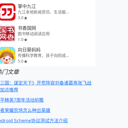
掌中九江
九江本地新闻资讯、生活服务平台
3.0
书香国网
图书移动阅读应用
1.0
向日葵妈妈
传播科学教育，孩子向阳成长
5.0
热门文章
三国：谋定天下》开荒阵容刘备诸葛亮张飞战
加点推荐
平精英7周年活动前瞻
者荣耀农场怎么种出英雄
ndroid Scheme协议测试方法介绍