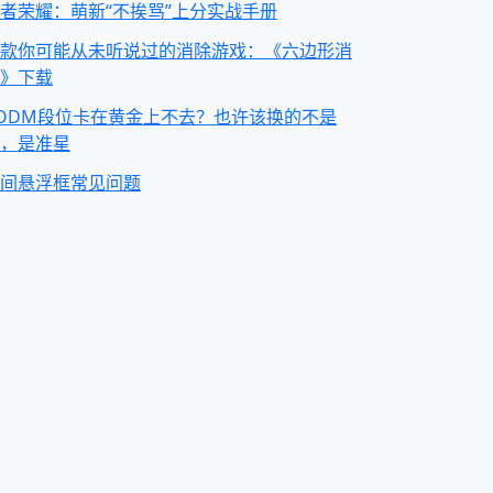
者荣耀：萌新“不挨骂”上分实战手册
款你可能从未听说过的消除游戏：《六边形消
》下载
ODM段位卡在黄金上不去？也许该换的不是
，是准星
间悬浮框常见问题