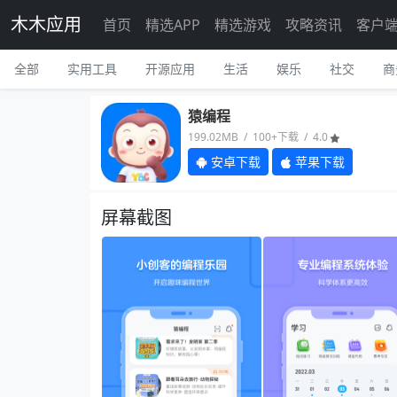
木木应用
首页
精选APP
精选游戏
攻略资讯
客户
全部
实用工具
开源应用
生活
娱乐
社交
商
猿编程
199.02MB / 100+下载 / 4.0
安卓下载
苹果下载
屏幕截图