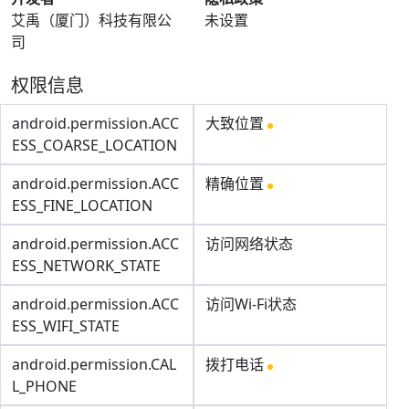
艾禹（厦门）科技有限公
未设置
司
权限信息
android.permission.ACC
大致位置
ESS_COARSE_LOCATION
android.permission.ACC
精确位置
ESS_FINE_LOCATION
android.permission.ACC
访问网络状态
ESS_NETWORK_STATE
android.permission.ACC
访问Wi-Fi状态
ESS_WIFI_STATE
android.permission.CAL
拨打电话
L_PHONE