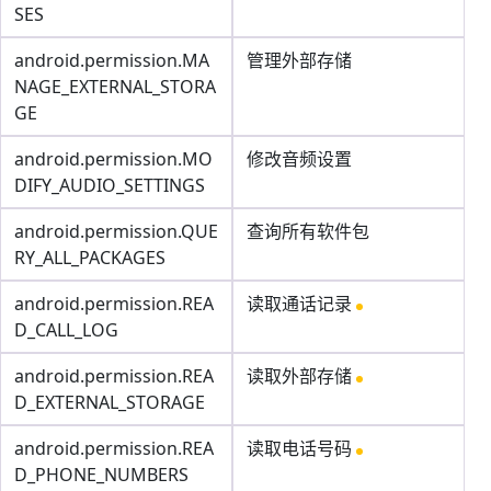
SES
android.permission.MA
管理外部存储
NAGE_EXTERNAL_STORA
GE
android.permission.MO
修改音频设置
DIFY_AUDIO_SETTINGS
android.permission.QUE
查询所有软件包
RY_ALL_PACKAGES
android.permission.REA
读取通话记录
D_CALL_LOG
android.permission.REA
读取外部存储
D_EXTERNAL_STORAGE
android.permission.REA
读取电话号码
D_PHONE_NUMBERS