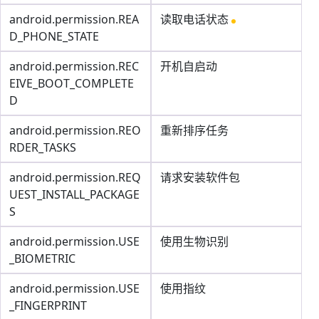
android.permission.REA
读取电话状态
D_PHONE_STATE
android.permission.REC
开机自启动
EIVE_BOOT_COMPLETE
D
android.permission.REO
重新排序任务
RDER_TASKS
android.permission.REQ
请求安装软件包
UEST_INSTALL_PACKAGE
S
android.permission.USE
使用生物识别
_BIOMETRIC
android.permission.USE
使用指纹
_FINGERPRINT