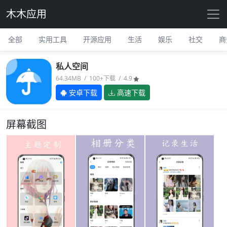
木木应用
全部
实用工具
开源应用
生活
娱乐
社交
商
私人空间
64.34MB / 100+下载 / 4.9
安卓下载
高速下载
屏幕截图