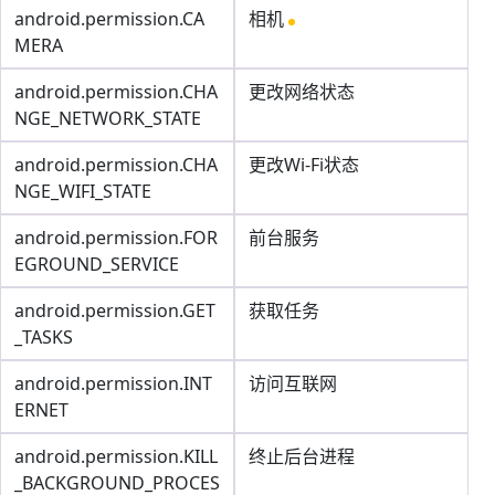
android.permission.CA
相机
MERA
android.permission.CHA
更改网络状态
NGE_NETWORK_STATE
android.permission.CHA
更改Wi-Fi状态
NGE_WIFI_STATE
android.permission.FOR
前台服务
EGROUND_SERVICE
android.permission.GET
获取任务
_TASKS
android.permission.INT
访问互联网
ERNET
android.permission.KILL
终止后台进程
_BACKGROUND_PROCES