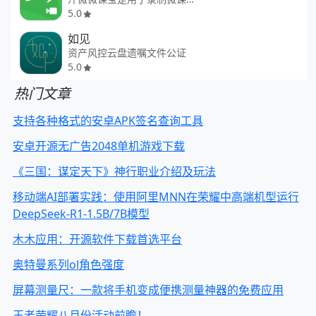
5.0
如见
资产风控云盘遗嘱文件公证
5.0
热门文章
支持各种格式的安卓APK签名查询工具
安卓开源无广告2048单机游戏下载
《三国：谋定天下》神行职业介绍及玩法
移动端AI部署实践：使用阿里MNN在荣耀中高端机型运行
DeepSeek-R1-1.5B/7B模型
木木应用：开源软件下载首选平台
奥特曼系列ol角色强度
屏幕测量尺：一款将手机变成便携测量神器的免费应用
王者荣耀八月份活动前瞻！