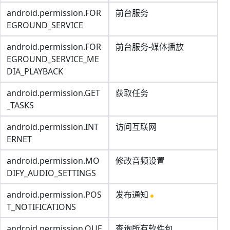
android.permission.FOR
前台服务
EGROUND_SERVICE
android.permission.FOR
前台服务-媒体播放
EGROUND_SERVICE_ME
DIA_PLAYBACK
android.permission.GET
获取任务
_TASKS
android.permission.INT
访问互联网
ERNET
android.permission.MO
修改音频设置
DIFY_AUDIO_SETTINGS
android.permission.POS
发布通知
T_NOTIFICATIONS
android.permission.QUE
查询所有软件包