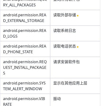
RY_ALL_PACKAGES
android.permission.REA
读取外部存储
D_EXTERNAL_STORAGE
android.permission.REA
读取系统日志
D_LOGS
android.permission.REA
读取电话状态
D_PHONE_STATE
android.permission.REQ
请求安装软件包
UEST_INSTALL_PACKAGE
S
android.permission.SYS
显示在其他应用上层
TEM_ALERT_WINDOW
android.permission.VIB
振动
RATE