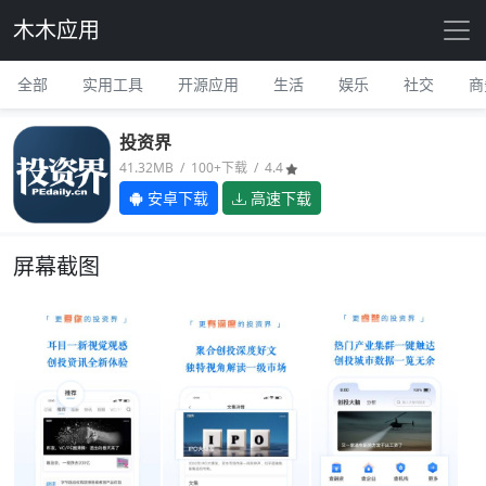
木木应用
全部
实用工具
开源应用
生活
娱乐
社交
商
投资界
41.32MB / 100+下载 / 4.4
安卓下载
高速下载
屏幕截图