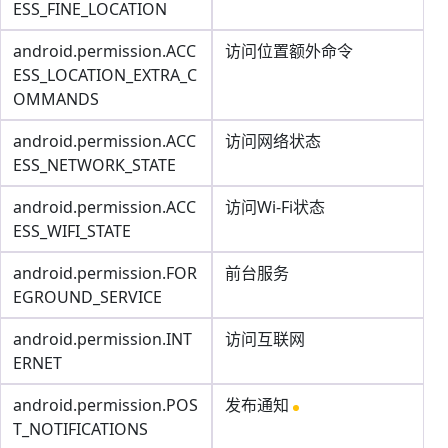
ESS_FINE_LOCATION
android.permission.ACC
访问位置额外命令
ESS_LOCATION_EXTRA_C
OMMANDS
android.permission.ACC
访问网络状态
ESS_NETWORK_STATE
android.permission.ACC
访问Wi-Fi状态
ESS_WIFI_STATE
android.permission.FOR
前台服务
EGROUND_SERVICE
android.permission.INT
访问互联网
ERNET
android.permission.POS
发布通知
T_NOTIFICATIONS