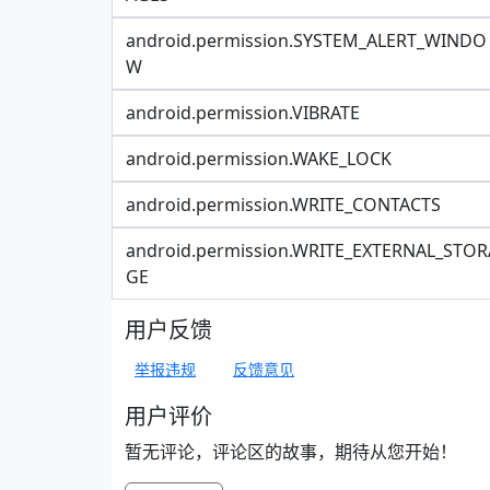
android.permission.SYSTEM_ALERT_WINDO
W
android.permission.VIBRATE
android.permission.WAKE_LOCK
android.permission.WRITE_CONTACTS
android.permission.WRITE_EXTERNAL_STOR
GE
用户反馈
举报违规
反馈意见
用户评价
暂无评论，评论区的故事，期待从您开始！