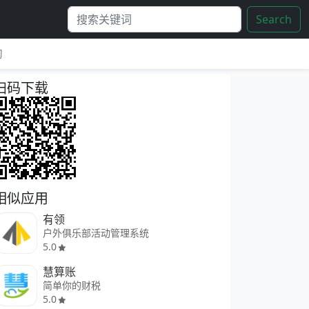
Search
习
扫码下载
相似应用
有领
户外俱乐部活动管理系统
5.0
慧算账
简单你的财税
5.0