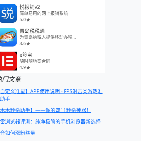
悦报销v2
简单易用的网上报销系统
5.0
青岛税税通
为青岛纳税人提供移动办税服务
3.6
e签宝
随时随地签合同
4.9
热门文章
自定义准星】APP使用说明 - FPS射击类游戏准
助手
木木秒杀助手】——你的双11秒杀神器！
雷浏览器评测：纯净极简的手机浏览器新选择
音如何涨粉丝量