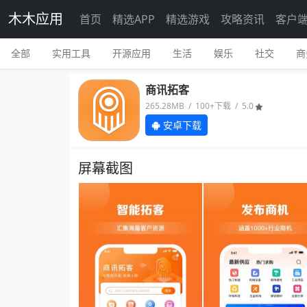
木木应用
首页
精选APP
精选游戏
攻略资讯
客户
全部
实用工具
开源应用
生活
娱乐
社交
商
商讯拓客
265.28MB / 100+下载 / 5.0
安卓下载
屏幕截图