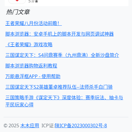
5.0
热门文章
王者荣耀八月份活动前瞻！
脚本浏览器：安卓手机上的脚本开发与网页调试神器
《王者荣耀》游戏攻略
三国谋定天下：S4问鼎赛季（九州鼎沸）全新沙盘简介
脚本浏览器购物返利教程
万能悬浮框APP - 使用帮助
三国谋定天下S2英雄董卓推荐队伍--法师杀手白门骑
三国策略手游《谋定天下》深度体验：赛季玩法、抽卡与
平民玩家心得
© 2025
木木应用
ICP证:
陕ICP备2023000302号-8