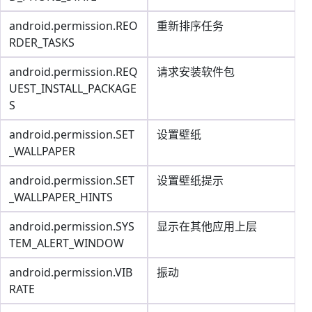
android.permission.REO
重新排序任务
RDER_TASKS
android.permission.REQ
请求安装软件包
UEST_INSTALL_PACKAGE
S
android.permission.SET
设置壁纸
_WALLPAPER
android.permission.SET
设置壁纸提示
_WALLPAPER_HINTS
android.permission.SYS
显示在其他应用上层
TEM_ALERT_WINDOW
android.permission.VIB
振动
RATE