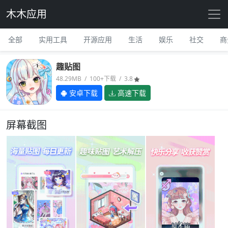
木木应用
全部
实用工具
开源应用
生活
娱乐
社交
商
趣贴图
48.29MB / 100+下载 / 3.8
安卓下载
高速下载
屏幕截图