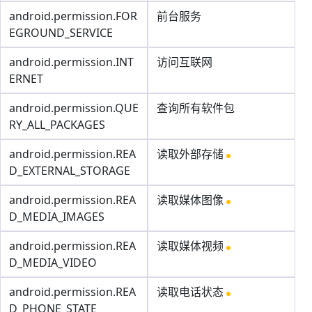
android.permission.FOR
前台服务
EGROUND_SERVICE
android.permission.INT
访问互联网
ERNET
android.permission.QUE
查询所有软件包
RY_ALL_PACKAGES
android.permission.REA
读取外部存储
D_EXTERNAL_STORAGE
android.permission.REA
读取媒体图像
D_MEDIA_IMAGES
android.permission.REA
读取媒体视频
D_MEDIA_VIDEO
android.permission.REA
读取电话状态
D_PHONE_STATE