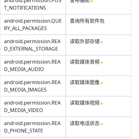
android.permission.POS
发布通知
T_NOTIFICATIONS
android.permission.QUE
查询所有软件包
RY_ALL_PACKAGES
android.permission.REA
读取外部存储
D_EXTERNAL_STORAGE
android.permission.REA
读取媒体音频
D_MEDIA_AUDIO
android.permission.REA
读取媒体图像
D_MEDIA_IMAGES
android.permission.REA
读取媒体视频
D_MEDIA_VIDEO
android.permission.REA
读取电话状态
D_PHONE_STATE