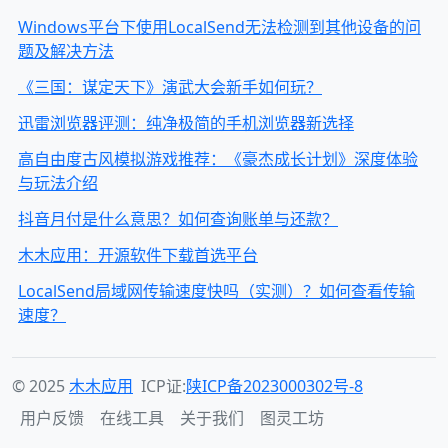
Windows平台下使用LocalSend无法检测到其他设备的问
题及解决方法
《三国：谋定天下》演武大会新手如何玩？
迅雷浏览器评测：纯净极简的手机浏览器新选择
高自由度古风模拟游戏推荐：《豪杰成长计划》深度体验
与玩法介绍
抖音月付是什么意思？如何查询账单与还款？
木木应用：开源软件下载首选平台
LocalSend局域网传输速度快吗（实测）？如何查看传输
速度？
© 2025
木木应用
ICP证:
陕ICP备2023000302号-8
用户反馈
在线工具
关于我们
图灵工坊