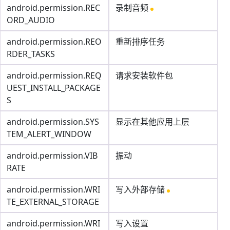
android.permission.REC
录制音频
ORD_AUDIO
android.permission.REO
重新排序任务
RDER_TASKS
android.permission.REQ
请求安装软件包
UEST_INSTALL_PACKAGE
S
android.permission.SYS
显示在其他应用上层
TEM_ALERT_WINDOW
android.permission.VIB
振动
RATE
android.permission.WRI
写入外部存储
TE_EXTERNAL_STORAGE
android.permission.WRI
写入设置