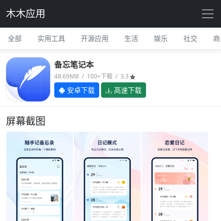
木木应用
全部
实用工具
开源应用
生活
娱乐
社交
商
备忘笔记本
48.69MB / 100+下载 / 3.3
安卓下载
高速下载
屏幕截图