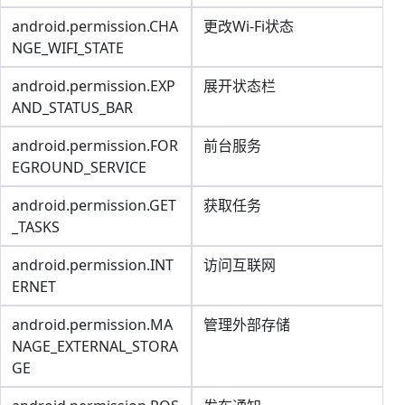
android.permission.CHA
更改Wi-Fi状态
NGE_WIFI_STATE
android.permission.EXP
展开状态栏
AND_STATUS_BAR
android.permission.FOR
前台服务
EGROUND_SERVICE
android.permission.GET
获取任务
_TASKS
android.permission.INT
访问互联网
ERNET
android.permission.MA
管理外部存储
NAGE_EXTERNAL_STORA
GE