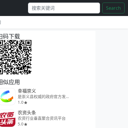
Search
习
扫码下载
相似应用
幸福崇义
是崇义县权威的政府官方发布平台
1.0
农资头条
农资行业垂直聚合资讯平台
5.0