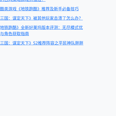
酷类游戏《地铁跑酷》推荐及新手必备技巧
三国：谋定天下》被其他玩家击溃了怎么办？
地铁跑酷》全新好莱坞版本评测：无尽模式优
与角色获取指南
三国：谋定天下》S2推荐阵容之平民神队胖胖