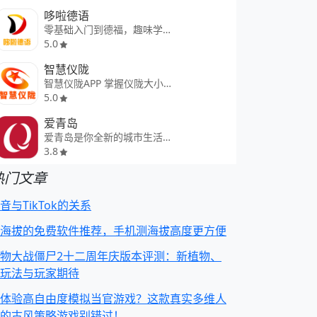
哆啦德语
零基础入门到德福，趣味学德语
5.0
智慧仪陇
智慧仪陇APP 掌握仪陇大小事
5.0
爱青岛
爱青岛是你全新的城市生活方式！
3.8
热门文章
音与TikTok的关系
海拔的免费软件推荐，手机测海拔高度更方便
物大战僵尸2十二周年庆版本评测：新植物、
玩法与玩家期待
体验高自由度模拟当官游戏？这款真实多维人
的古风策略游戏别错过！