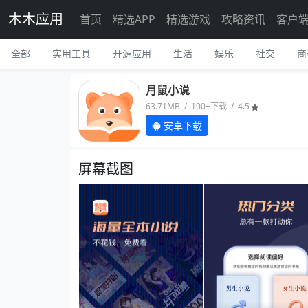
木木应用
首页
精选APP
精选游戏
攻略资讯
客户
全部
实用工具
开源应用
生活
娱乐
社交
商
月鼠小说
63.71MB / 100+下载 / 4.5
安卓下载
屏幕截图