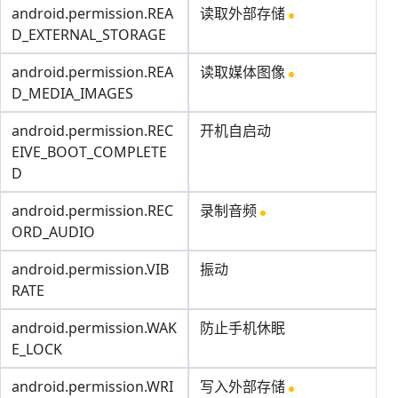
android.permission.REA
读取外部存储
D_EXTERNAL_STORAGE
android.permission.REA
读取媒体图像
D_MEDIA_IMAGES
android.permission.REC
开机自启动
EIVE_BOOT_COMPLETE
D
android.permission.REC
录制音频
ORD_AUDIO
android.permission.VIB
振动
RATE
android.permission.WAK
防止手机休眠
E_LOCK
android.permission.WRI
写入外部存储