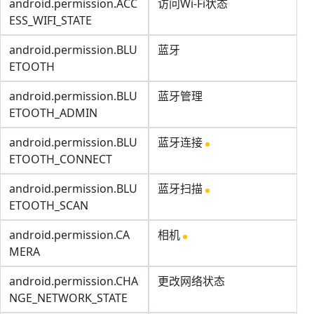
android.permission.ACC
访问Wi-Fi状态
ESS_WIFI_STATE
android.permission.BLU
蓝牙
ETOOTH
android.permission.BLU
蓝牙管理
ETOOTH_ADMIN
android.permission.BLU
蓝牙连接
ETOOTH_CONNECT
android.permission.BLU
蓝牙扫描
ETOOTH_SCAN
android.permission.CA
相机
MERA
android.permission.CHA
更改网络状态
NGE_NETWORK_STATE