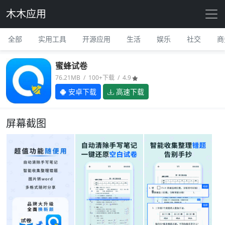
木木应用
全部
实用工具
开源应用
生活
娱乐
社交
商
蜜蜂试卷
76.21MB / 100+下载 / 4.9
安卓下载
高速下载
屏幕截图