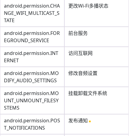
android.permission.CHA
更改Wi-Fi多播状态
NGE_WIFI_MULTICAST_S
TATE
android.permission.FOR
前台服务
EGROUND_SERVICE
android.permission.INT
访问互联网
ERNET
android.permission.MO
修改音频设置
DIFY_AUDIO_SETTINGS
android.permission.MO
挂载卸载文件系统
UNT_UNMOUNT_FILESY
STEMS
android.permission.POS
发布通知
T_NOTIFICATIONS