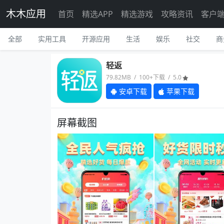
木木应用
首页
精选APP
精选游戏
攻略资讯
客户
全部
实用工具
开源应用
生活
娱乐
社交
商
轻返
79.82MB / 100+下载 / 5.0
安卓下载
苹果下载
屏幕截图