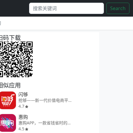
Search
习
扫码下载
相似应用
闪够
抢够——新一代价值电商平台！
4.7
惠购
惠购APP，一款省钱省时的购物APP
4.5