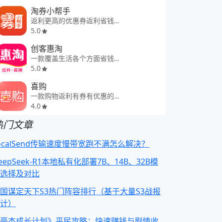
淘券小帮手
返利更高的优惠券返利省钱APP
5.0
创客惠淘
一款覆盖生活各个方面省钱APP
5.0
喜购
一款购物返利有券有优惠的APP
4.0
热门文章
ocalSend传输速度慢带宽跑不满怎么解决？
eepSeek-R1本地私有化部署7B、14B、32B模
选择及对比
国谋定天下S3热门阵容排行（基于大量S3战报
计）
豪杰成长计划》平民攻略：快速赚钱与剧情收