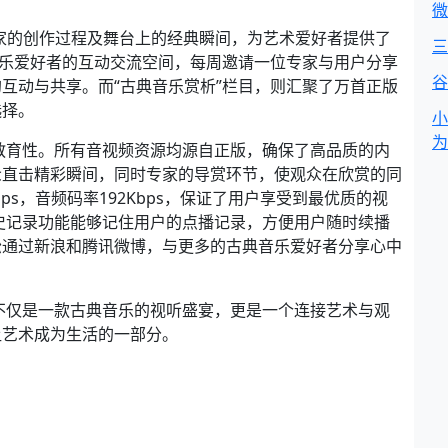
微
术家的创作过程及舞台上的经典瞬间，为艺术爱好者提供了
三
音乐爱好者的互动交流空间，每周邀请一位专家与用户分享
谷
互动与共享。而“古典音乐赏析”栏目，则汇聚了万首正版
选择。
小
为
教育性。所有音视频资源均源自正版，确保了高品质的内
众直击精彩瞬间，同时专家的导赏环节，使观众在欣赏的同
ps，音频码率192Kbps，保证了用户享受到最优质的视
史记录功能能够记住用户的点播记录，方便用户随时续播
松通过新浪和腾讯微博，与更多的古典音乐爱好者分享心中
不仅是一款古典音乐的视听盛宴，更是一个连接艺术与观
让艺术成为生活的一部分。