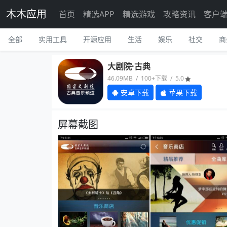
木木应用
首页
精选APP
精选游戏
攻略资讯
客户
全部
实用工具
开源应用
生活
娱乐
社交
商
大剧院·古典
46.09MB / 100+下载 / 5.0
安卓下载
苹果下载
屏幕截图