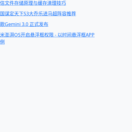
信文件存储原理与缓存清理技巧
国谋定天下S3大乔乐进马超阵容推荐
歌Gemini 3.0 正式发布
米澎湃OS开启悬浮框权限 - 以时间悬浮框APP
例