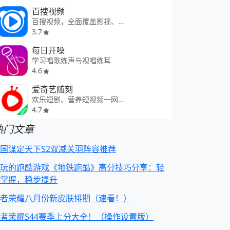
百搜视频
百搜视频，全面覆盖影视、动漫、综艺等海量视频资源。
3.7
每日开嗓
学习唱歌练声与视唱练耳
4.6
爱奇艺随刻
欢乐短剧、营养短视频一网打尽
4.7
热门文章
国谋定天下S2双减关羽阵容推荐
玩的跑酷游戏《地铁跑酷》高分技巧分享：轻
掌握，稳步提升
者荣耀八月份新皮肤排期（速看！）
者荣耀S44赛季上分大全！（操作设置版）