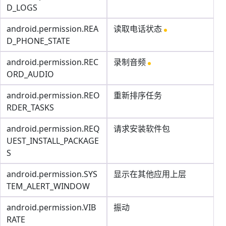
D_LOGS
android.permission.REA
读取电话状态
D_PHONE_STATE
android.permission.REC
录制音频
ORD_AUDIO
android.permission.REO
重新排序任务
RDER_TASKS
android.permission.REQ
请求安装软件包
UEST_INSTALL_PACKAGE
S
android.permission.SYS
显示在其他应用上层
TEM_ALERT_WINDOW
android.permission.VIB
振动
RATE