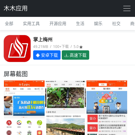
木木应用
全部
实用工具
开源应用
生活
娱乐
社交
商
掌上梅州
49.21MB / 100+下载 / 5.0
安卓下载
高速下载
屏幕截图