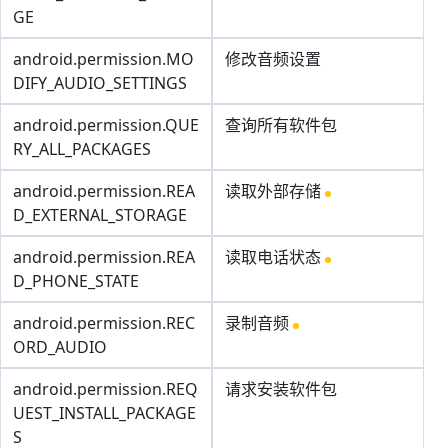
GE
android.permission.MO
修改音频设置
DIFY_AUDIO_SETTINGS
android.permission.QUE
查询所有软件包
RY_ALL_PACKAGES
android.permission.REA
读取外部存储
D_EXTERNAL_STORAGE
android.permission.REA
读取电话状态
D_PHONE_STATE
android.permission.REC
录制音频
ORD_AUDIO
android.permission.REQ
请求安装软件包
UEST_INSTALL_PACKAGE
S