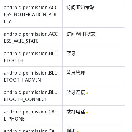
android.permission.ACC
访问通知策略
ESS_NOTIFICATION_POL
ICY
android.permission.ACC
访问Wi-Fi状态
ESS_WIFI_STATE
android.permission.BLU
蓝牙
ETOOTH
android.permission.BLU
蓝牙管理
ETOOTH_ADMIN
android.permission.BLU
蓝牙连接
ETOOTH_CONNECT
android.permission.CAL
拨打电话
L_PHONE
android.permission.CA
相机