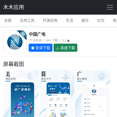
木木应用
全部
实用工具
开源应用
生活
娱乐
社交
商
中国广电
77.40MB / 4K+下载 / 3.2
安卓下载
高速下载
屏幕截图