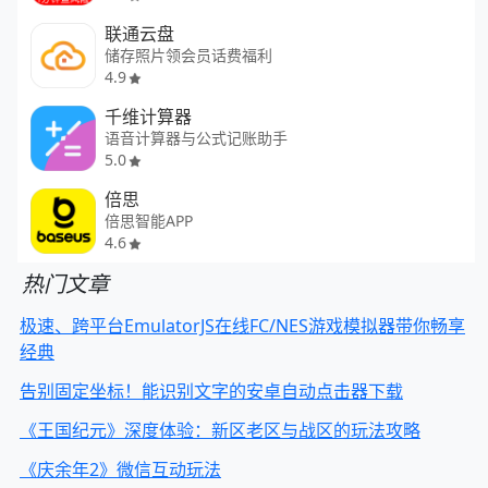
联通云盘
储存照片领会员话费福利
4.9
千维计算器
语音计算器与公式记账助手
5.0
倍思
倍思智能APP
4.6
热门文章
极速、跨平台EmulatorJS在线FC/NES游戏模拟器带你畅享
经典
告别固定坐标！能识别文字的安卓自动点击器下载
《王国纪元》深度体验：新区老区与战区的玩法攻略
《庆余年2》微信互动玩法