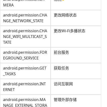
MERA
android.permission.CHA
更改网络状态
NGE_NETWORK_STATE
android.permission.CHA
更改Wi-Fi多播状态
NGE_WIFI_MULTICAST_S
TATE
android.permission.FOR
前台服务
EGROUND_SERVICE
android.permission.GET
获取任务
_TASKS
android.permission.INT
访问互联网
ERNET
android.permission.MA
管理外部存储
NAGE_EXTERNAL_STORA