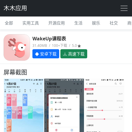
木木应用
全部
实用工具
开源应用
生活
娱乐
社交
商
WakeUp课程表
31.40MB / 100+下载 / 5.0
安卓下载
高速下载
屏幕截图