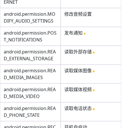
ERNET
android.permission.MO
修改音频设置
DIFY_AUDIO_SETTINGS
android.permission.POS
发布通知
T_NOTIFICATIONS
android.permission.REA
读取外部存储
D_EXTERNAL_STORAGE
android.permission.REA
读取媒体图像
D_MEDIA_IMAGES
android.permission.REA
读取媒体视频
D_MEDIA_VIDEO
android.permission.REA
读取电话状态
D_PHONE_STATE
android.permission.REC
开机自启动