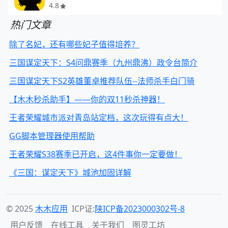
4.8
热门文章
除了名妃，还有哪些妃子值得培养？
三国谋定天下：S4问鼎赛季（九州鼎沸）政令台简介
三国谋定天下S2英雄董卓推荐队伍--法师杀手白门骑
【木木秒杀助手】——你的双11秒杀神器！
王者荣耀城市派对青岛站定档，这次玩得有点大！
GG脚本管理器使用帮助
王者荣耀S38赛季已开启，这4件事你一定要做！
《三国：谋定天下》城池加固详解
© 2025
木木应用
ICP证:
陕ICP备2023000302号-8
用户反馈
在线工具
关于我们
图灵工坊