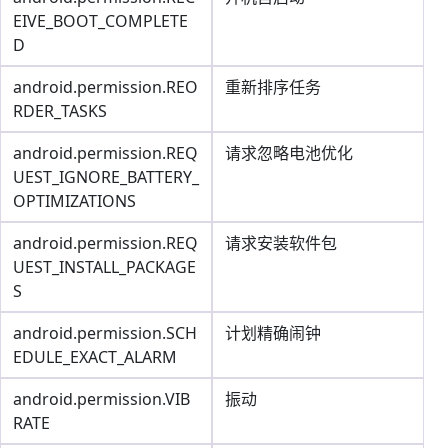
EIVE_BOOT_COMPLETE
D
android.permission.REO
重新排序任务
RDER_TASKS
android.permission.REQ
请求忽略电池优化
UEST_IGNORE_BATTERY_
OPTIMIZATIONS
android.permission.REQ
请求安装软件包
UEST_INSTALL_PACKAGE
S
android.permission.SCH
计划精确闹钟
EDULE_EXACT_ALARM
android.permission.VIB
振动
RATE