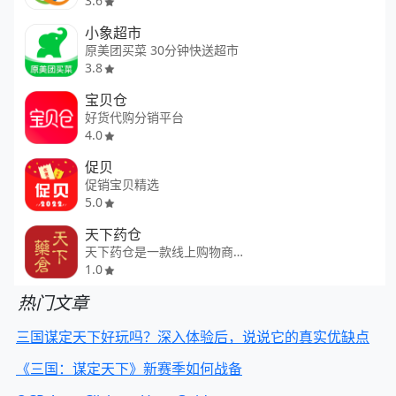
3.6
小象超市
原美团买菜 30分钟快送超市
3.8
宝贝仓
好货代购分销平台
4.0
促贝
促销宝贝精选
5.0
天下药仓
天下药仓是一款线上购物商城
1.0
热门文章
三国谋定天下好玩吗？深入体验后，说说它的真实优缺点
《三国：谋定天下》新赛季如何战备