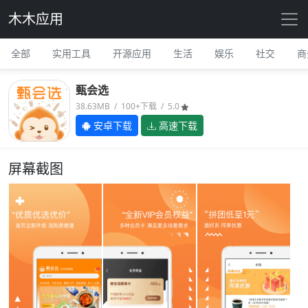
木木应用
全部
实用工具
开源应用
生活
娱乐
社交
商
甄会选
38.63MB / 100+下载 / 5.0
安卓下载
高速下载
屏幕截图