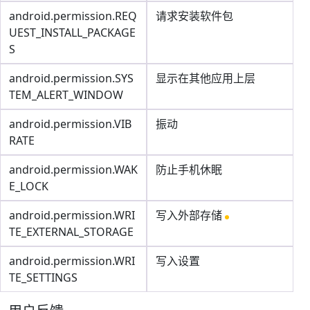
android.permission.REQ
请求安装软件包
UEST_INSTALL_PACKAGE
S
android.permission.SYS
显示在其他应用上层
TEM_ALERT_WINDOW
android.permission.VIB
振动
RATE
android.permission.WAK
防止手机休眠
E_LOCK
android.permission.WRI
写入外部存储
TE_EXTERNAL_STORAGE
android.permission.WRI
写入设置
TE_SETTINGS