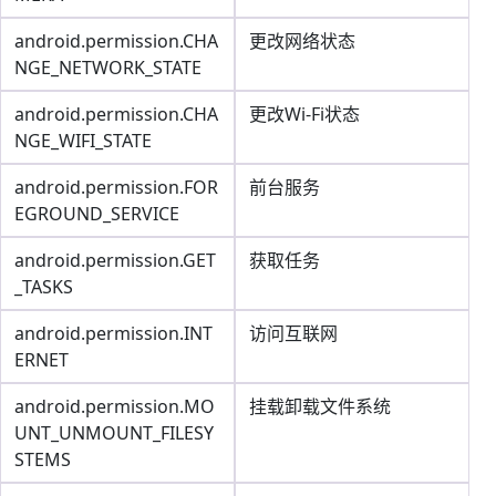
android.permission.CHA
更改网络状态
NGE_NETWORK_STATE
android.permission.CHA
更改Wi-Fi状态
NGE_WIFI_STATE
android.permission.FOR
前台服务
EGROUND_SERVICE
android.permission.GET
获取任务
_TASKS
android.permission.INT
访问互联网
ERNET
android.permission.MO
挂载卸载文件系统
UNT_UNMOUNT_FILESY
STEMS