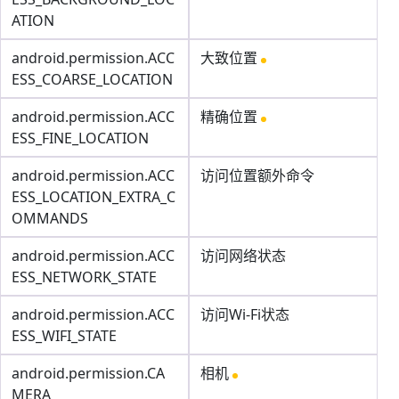
ATION
android.permission.ACC
大致位置
ESS_COARSE_LOCATION
android.permission.ACC
精确位置
ESS_FINE_LOCATION
android.permission.ACC
访问位置额外命令
ESS_LOCATION_EXTRA_C
OMMANDS
android.permission.ACC
访问网络状态
ESS_NETWORK_STATE
android.permission.ACC
访问Wi-Fi状态
ESS_WIFI_STATE
android.permission.CA
相机
MERA