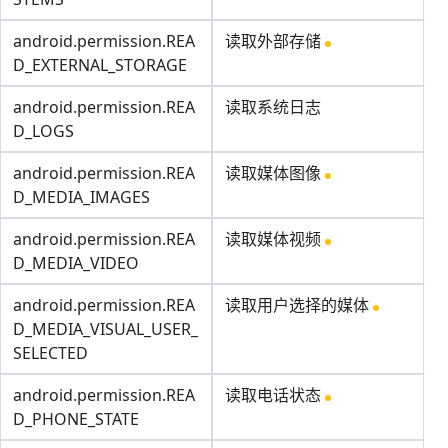
android.permission.REA
读取外部存储
D_EXTERNAL_STORAGE
android.permission.REA
读取系统日志
D_LOGS
android.permission.REA
读取媒体图像
D_MEDIA_IMAGES
android.permission.REA
读取媒体视频
D_MEDIA_VIDEO
android.permission.REA
读取用户选择的媒体
D_MEDIA_VISUAL_USER_
SELECTED
android.permission.REA
读取电话状态
D_PHONE_STATE