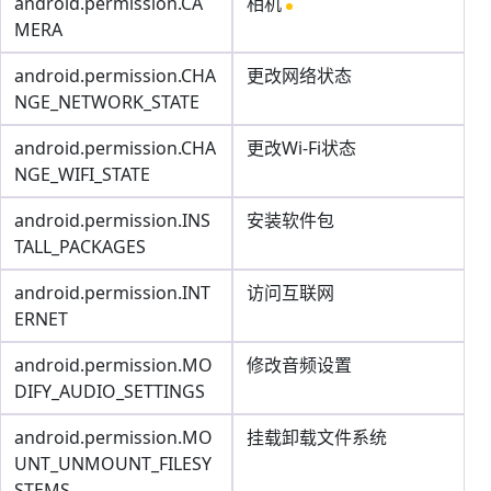
android.permission.CA
相机
MERA
android.permission.CHA
更改网络状态
NGE_NETWORK_STATE
android.permission.CHA
更改Wi-Fi状态
NGE_WIFI_STATE
android.permission.INS
安装软件包
TALL_PACKAGES
android.permission.INT
访问互联网
ERNET
android.permission.MO
修改音频设置
DIFY_AUDIO_SETTINGS
android.permission.MO
挂载卸载文件系统
UNT_UNMOUNT_FILESY
STEMS