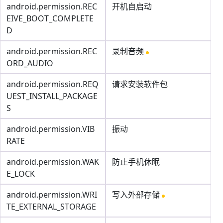
android.permission.REC
开机自启动
EIVE_BOOT_COMPLETE
D
android.permission.REC
录制音频
ORD_AUDIO
android.permission.REQ
请求安装软件包
UEST_INSTALL_PACKAGE
S
android.permission.VIB
振动
RATE
android.permission.WAK
防止手机休眠
E_LOCK
android.permission.WRI
写入外部存储
TE_EXTERNAL_STORAGE