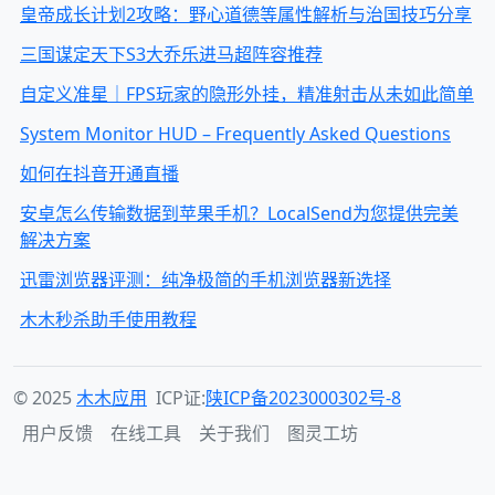
皇帝成长计划2攻略：野心道德等属性解析与治国技巧分享
三国谋定天下S3大乔乐进马超阵容推荐
自定义准星｜FPS玩家的隐形外挂，精准射击从未如此简单
System Monitor HUD – Frequently Asked Questions
如何在抖音开通直播
安卓怎么传输数据到苹果手机？LocalSend为您提供完美
解决方案
迅雷浏览器评测：纯净极简的手机浏览器新选择
木木秒杀助手使用教程
© 2025
木木应用
ICP证:
陕ICP备2023000302号-8
用户反馈
在线工具
关于我们
图灵工坊