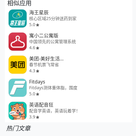
相似应用
海王星辰
核心区域25分钟送药到家
5.0
寓小二公寓版
中国领先的公寓管理系统
4.6
美团-美好生活小帮手
春节机票飞常省
4.3
Fitdays
Fitdays测体重体脂，围度
5.0
英语配音狂
配音学英语，英语玩着学！
3.9
热门文章