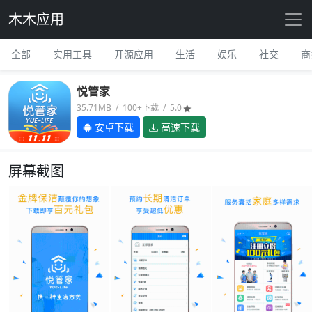
木木应用
全部
实用工具
开源应用
生活
娱乐
社交
商
悦管家
35.71MB / 100+下载 / 5.0
安卓下载
高速下载
屏幕截图