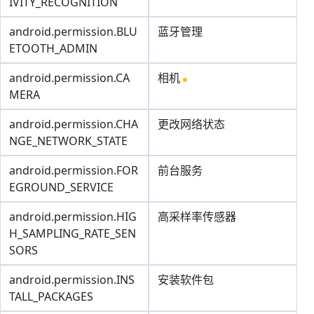
IVITY_RECOGNITION
android.permission.BLU
蓝牙管理
ETOOTH_ADMIN
android.permission.CA
相机
MERA
android.permission.CHA
更改网络状态
NGE_NETWORK_STATE
android.permission.FOR
前台服务
EGROUND_SERVICE
android.permission.HIG
高采样率传感器
H_SAMPLING_RATE_SEN
SORS
android.permission.INS
安装软件包
TALL_PACKAGES