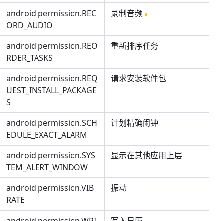
android.permission.REC
录制音频
ORD_AUDIO
android.permission.REO
重新排序任务
RDER_TASKS
android.permission.REQ
请求安装软件包
UEST_INSTALL_PACKAGE
S
android.permission.SCH
计划精确闹钟
EDULE_EXACT_ALARM
android.permission.SYS
显示在其他应用上层
TEM_ALERT_WINDOW
android.permission.VIB
振动
RATE
android.permission.WRI
写入日历