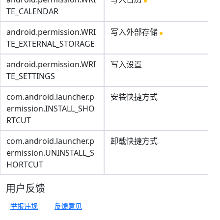
TE_CALENDAR
android.permission.WRI
写入外部存储
TE_EXTERNAL_STORAGE
android.permission.WRI
写入设置
TE_SETTINGS
com.android.launcher.p
安装快捷方式
ermission.INSTALL_SHO
RTCUT
com.android.launcher.p
卸载快捷方式
ermission.UNINSTALL_S
HORTCUT
用户反馈
举报违规
反馈意见