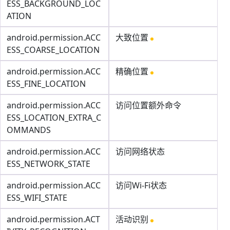
ESS_BACKGROUND_LOC
ATION
android.permission.ACC
大致位置
ESS_COARSE_LOCATION
android.permission.ACC
精确位置
ESS_FINE_LOCATION
android.permission.ACC
访问位置额外命令
ESS_LOCATION_EXTRA_C
OMMANDS
android.permission.ACC
访问网络状态
ESS_NETWORK_STATE
android.permission.ACC
访问Wi-Fi状态
ESS_WIFI_STATE
android.permission.ACT
活动识别