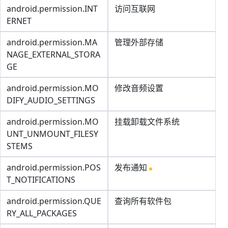
android.permission.INT
访问互联网
ERNET
android.permission.MA
管理外部存储
NAGE_EXTERNAL_STORA
GE
android.permission.MO
修改音频设置
DIFY_AUDIO_SETTINGS
android.permission.MO
挂载卸载文件系统
UNT_UNMOUNT_FILESY
STEMS
android.permission.POS
发布通知
T_NOTIFICATIONS
android.permission.QUE
查询所有软件包
RY_ALL_PACKAGES