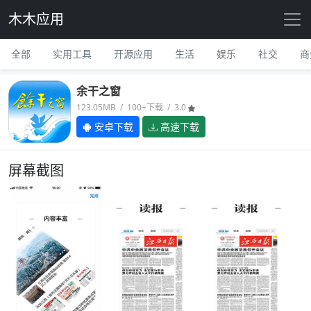
木木应用
全部
实用工具
开源应用
生活
娱乐
社交
商
余干之窗
123.05MB / 100+下载 / 3.0
安卓下载
高速下载
屏幕截图