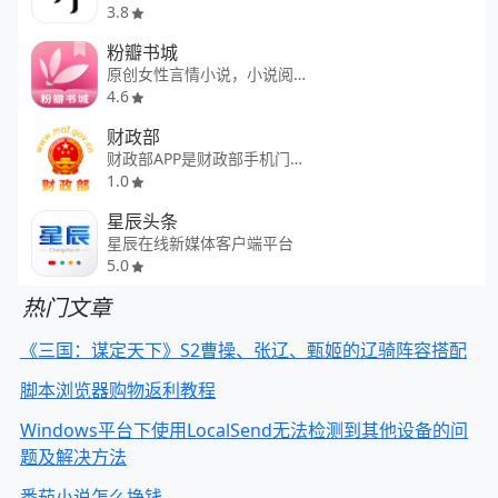
3.8
粉瓣书城
原创女性言情小说，小说阅读必备
4.6
财政部
财政部APP是财政部手机门户网
1.0
星辰头条
星辰在线新媒体客户端平台
5.0
热门文章
《三国：谋定天下》S2曹操、张辽、甄姬的辽骑阵容搭配
脚本浏览器购物返利教程
Windows平台下使用LocalSend无法检测到其他设备的问
题及解决方法
番茄小说怎么挣钱