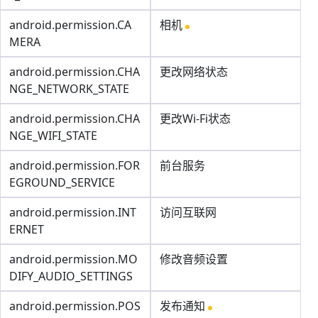
android.permission.CA
相机
MERA
android.permission.CHA
更改网络状态
NGE_NETWORK_STATE
android.permission.CHA
更改Wi-Fi状态
NGE_WIFI_STATE
android.permission.FOR
前台服务
EGROUND_SERVICE
android.permission.INT
访问互联网
ERNET
android.permission.MO
修改音频设置
DIFY_AUDIO_SETTINGS
android.permission.POS
发布通知