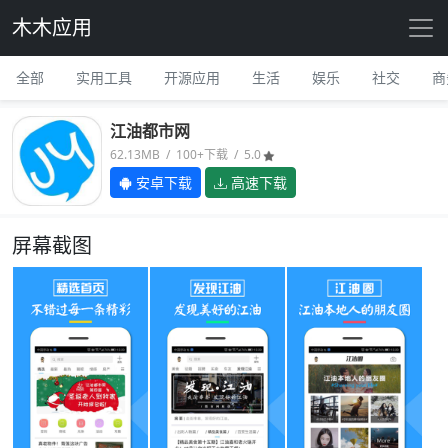
木木应用
全部
实用工具
开源应用
生活
娱乐
社交
商
江油都市网
62.13MB / 100+下载 / 5.0
安卓下载
高速下载
屏幕截图