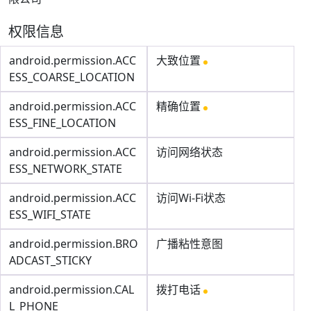
权限信息
android.permission.ACC
大致位置
ESS_COARSE_LOCATION
android.permission.ACC
精确位置
ESS_FINE_LOCATION
android.permission.ACC
访问网络状态
ESS_NETWORK_STATE
android.permission.ACC
访问Wi-Fi状态
ESS_WIFI_STATE
android.permission.BRO
广播粘性意图
ADCAST_STICKY
android.permission.CAL
拨打电话
L_PHONE