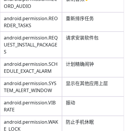
ORD_AUDIO
android.permission.REO
重新排序任务
RDER_TASKS
android.permission.REQ
请求安装软件包
UEST_INSTALL_PACKAGE
S
android.permission.SCH
计划精确闹钟
EDULE_EXACT_ALARM
android.permission.SYS
显示在其他应用上层
TEM_ALERT_WINDOW
android.permission.VIB
振动
RATE
android.permission.WAK
防止手机休眠
E_LOCK