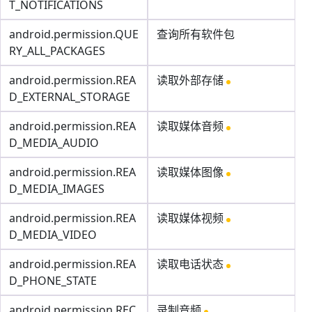
T_NOTIFICATIONS
android.permission.QUE
查询所有软件包
RY_ALL_PACKAGES
android.permission.REA
读取外部存储
D_EXTERNAL_STORAGE
android.permission.REA
读取媒体音频
D_MEDIA_AUDIO
android.permission.REA
读取媒体图像
D_MEDIA_IMAGES
android.permission.REA
读取媒体视频
D_MEDIA_VIDEO
android.permission.REA
读取电话状态
D_PHONE_STATE
android.permission.REC
录制音频